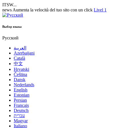
ITSW...
news
Aumenta la velocità del tuo sito con un click
Livel 1
Выбор языка
Русский
العربية
Azerbaijani
Català
中文
Hrvatski
Čeština
Dansk
Nederlands
English
Estonian
Persian
Français
Deutsch
עברית
Magyar
Italiano