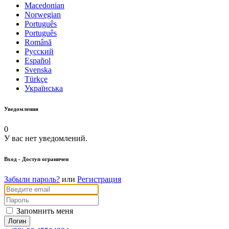
Macedonian
Norwegian
Português
Português
Română
Русский
Español
Svenska
Türkçe
Українська
Уведомления
0
У вас нет уведомлений.
Вход
- Доступ ограничен
Забыли пароль?
или
Регистрация
Запомнить меня