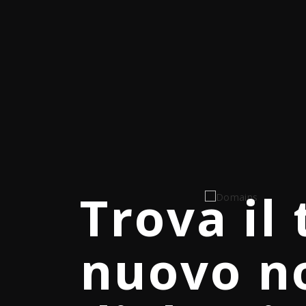
Trova il
Hosting
Richiest
nuovo 
Package
assisten