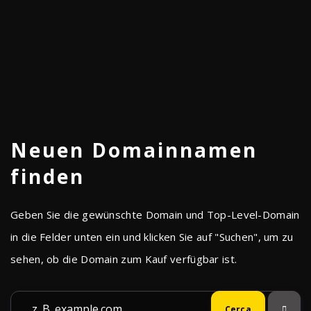
Hosting
Neuen Domainnamen
Support-Anfragen
Package
finden
Unser Engagement für erstklassigen Kundensupport gilt
Indem Sie uns Ihre geschäftlichen Anforderungen
Geben Sie die gewünschte Domain und Top-Level-Domain
ebenfalls weltweit. Wir unterstützen Sie bei Ihrem
anvertrauen, garantieren wir Ihnen eine Verfügbarkeit von
in die Felder unten ein und klicken Sie auf "Suchen", um zu
Hosting in jeder Hinsicht – Sie erreichen uns bequem per
99,9 % für alle unsere Dienste, ausgenommen hiervon
sehen, ob die Domain zum Kauf verfügbar ist.
Telefon, E-Mail oder Live-Chat.
sind reguläre Wartungsarbeiten.
Kontaktieren Sie Uns