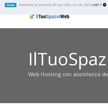
Aumenta la velocità del tuo sito con un click
Livel 1
news
IlTuoSpaz
Web Hosting con assistenza de