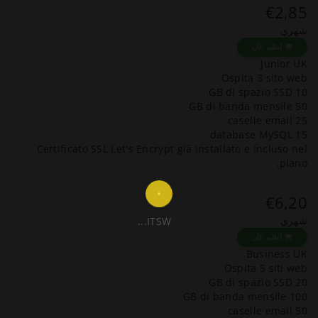
€2,85
شهري
أطلبه الآن
Junior UK
Ospita 3 sito web
10 GB di spazio SSD
50 GB di banda mensile
25 caselle email
15 database MySQL
Certificato SSL Let's Encrypt già installato e incluso nel
piano.
€6,20
شهري
ITSW...
أطلبه الآن
Business UK
Ospita 5 siti web
20 GB di spazio SSD
100 GB di banda mensile
50 caselle email