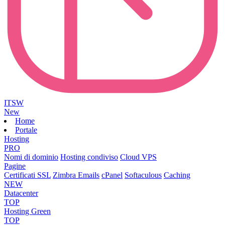
ITSW
New
Home
Portale
Hosting
PRO
Nomi di dominio
Hosting condiviso
Cloud VPS
Pagine
Certificati SSL
Zimbra Emails
cPanel
Softaculous
Caching
NEW
Datacenter
TOP
Hosting Green
TOP