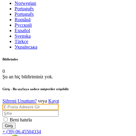
Norwegian
Português
Português
Română
Русский
Español
Svenska
Türkçe
Українська
Bildirimler
0
Şu an hiç bildiriminiz yok.
Giriş
- Bu sayfaya sadece müşteriler erişebilir
Şifremi Unuttum?
veya
Kayıt
Beni hatırla
+ (39) 06.45504334