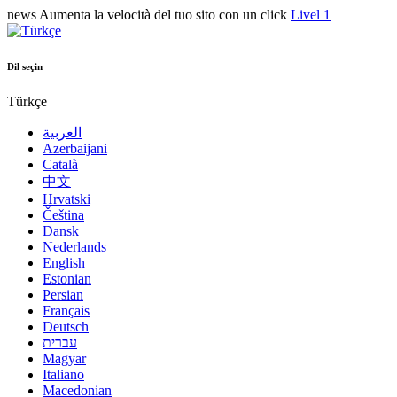
news
Aumenta la velocità del tuo sito con un click
Livel 1
Dil seçin
Türkçe
العربية
Azerbaijani
Català
中文
Hrvatski
Čeština
Dansk
Nederlands
English
Estonian
Persian
Français
Deutsch
עברית
Magyar
Italiano
Macedonian