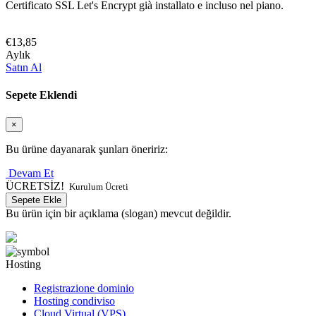
Certificato SSL Let's Encrypt già installato e incluso nel piano.
€13,85
Aylık
Satın Al
Sepete Eklendi
×
Bu ürüne dayanarak şunları öneririz:
Devam Et
ÜCRETSİZ!
Kurulum Ücreti
Sepete Ekle
Bu ürün için bir açıklama (slogan) mevcut değildir.
Hosting
Registrazione dominio
Hosting condiviso
Cloud Virtual (VPS)