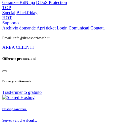
Garanzie
BitNinja
DDoS Protection
TOP
Special
Blackfriday
HOT
Supporto
Archivio domande
Apri ticket
Login
Comunicati
Contatti
Email: info@iltuospazioweb.it
AREA CLIENTI
Offerte e promozioni
Prova gratuitamente
Trasferimento gratuito
Hosting condiviso
Server veloci e sicuri...