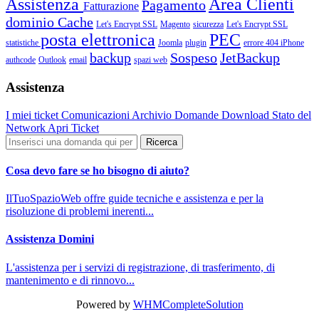
Assistenza
Area Clienti
Pagamento
Fatturazione
dominio
Cache
Let's Encrypt SSL
Magento
sicurezza
Let's Encrypt SSL
posta elettronica
PEC
statistiche
Joomla
plugin
errore 404
iPhone
backup
Sospeso
JetBackup
authcode
Outlook
email
spazi web
Assistenza
I miei ticket
Comunicazioni
Archivio Domande
Download
Stato del
Network
Apri Ticket
Cosa devo fare se ho bisogno di aiuto?
IlTuoSpazioWeb offre guide tecniche e assistenza e per la
risoluzione di problemi inerenti...
Assistenza Domini
L'assistenza per i servizi di registrazione, di trasferimento, di
mantenimento e di rinnovo...
Powered by
WHMCompleteSolution