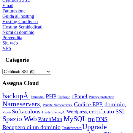
Certificati SSL
Email
Fatturazione
Guida all'hosting
Hosting Condiviso
Hosting Semidedicati
Nomi di dominio
Prevendita
Siti web
VPS
Categorie
Assegna Cloud
backupÂ
PHP
cPanel
Immagini
Orologio
Privacy protection
Nameservers,
Codice EPP,
dominio,
Private Nameservers,
Softaculous
certificato SSL
Wordpress,
Video
Trasferimento,Â
Spazio Web
MySQL
PatchMan
ftp
DNS
Upgrade
Recupero di un dominio
Trasferimento