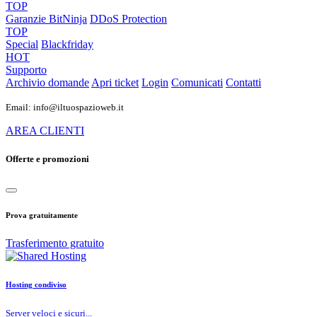
TOP
Garanzie
BitNinja
DDoS Protection
TOP
Special
Blackfriday
HOT
Supporto
Archivio domande
Apri ticket
Login
Comunicati
Contatti
Email: info@iltuospazioweb.it
AREA CLIENTI
Offerte e promozioni
Prova gratuitamente
Trasferimento gratuito
Hosting condiviso
Server veloci e sicuri...