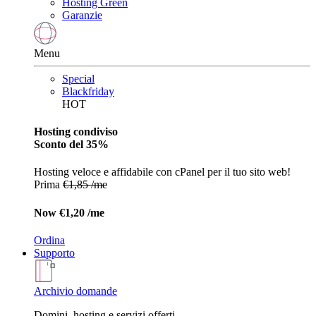
Hosting Green
Garanzie
Menu
Special
Blackfriday
HOT
Hosting condiviso
Sconto del 35%
Hosting veloce e affidabile con cPanel per il tuo sito web!
Prima
€1,85 /me
Now
€1,20 /me
Ordina
Supporto
Archivio domande
Domini, hosting e servizi offerti