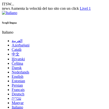
ITSW...
news
Aumenta la velocità del tuo sito con un click
Livel 1
Scegli lingua
Italiano
العربية
Azerbaijani
Català
中文
Hrvatski
Čeština
Dansk
Nederlands
English
Estonian
Persian
Français
Deutsch
עברית
Magyar
Italiano