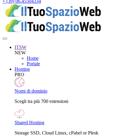
+ (39) 06.45504334
ITSW
NEW
Home
Portale
Hosting
PRO
Nomi di dominio
Scegli tra più 700 estensioni
Shared Hosting
Storage SSD, Cloud Linux, cPabel or Plesk