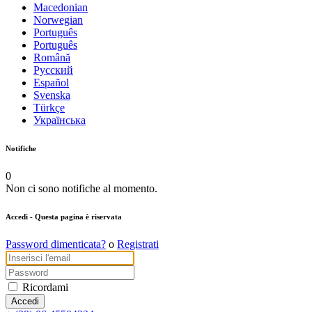
Macedonian
Norwegian
Português
Português
Română
Русский
Español
Svenska
Türkçe
Українська
Notifiche
0
Non ci sono notifiche al momento.
Accedi
- Questa pagina è riservata
Password dimenticata?
o
Registrati
Ricordami