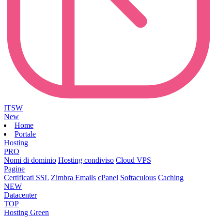
ITSW
New
Home
Portale
Hosting
PRO
Nomi di dominio
Hosting condiviso
Cloud VPS
Pagine
Certificati SSL
Zimbra Emails
cPanel
Softaculous
Caching
NEW
Datacenter
TOP
Hosting Green