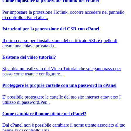
Come impostare la protezione Hotlink nel cPanel
Per impostare la protezione Hotlink, occorre accedere nel pannello
di controllo cPanel alla...
Istruzioni per la generazione del CSR con cPanel
Il primo passo per l'installazione del certificato SSL è quello di
creare una chiave privata da...
Esistono dei video tutorial?
Si, abbiamo realizzato dei Video Tutorial che spiegano passo per
passo come usare e configurare...
Proteggere le proprie cartelle con una password in cPanel
E' possibile proteggere le cartelle del tuo sito internet attraverso l'
utilizzo di password.Per...
Come cambiare il nome utente nel cPanel?
Dal cPanel non è possibile cambiare il nome utente associato al tuo
pannello di controllo.Una...