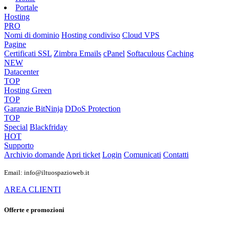
Portale
Hosting
PRO
Nomi di dominio
Hosting condiviso
Cloud VPS
Pagine
Certificati SSL
Zimbra Emails
cPanel
Softaculous
Caching
NEW
Datacenter
TOP
Hosting Green
TOP
Garanzie
BitNinja
DDoS Protection
TOP
Special
Blackfriday
HOT
Supporto
Archivio domande
Apri ticket
Login
Comunicati
Contatti
Email: info@iltuospazioweb.it
AREA CLIENTI
Offerte e promozioni