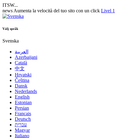
ITSW...
news
Aumenta la velocità del tuo sito con un click
Livel 1
Välj språk
Svenska
العربية
Azerbaijani
Català
中文
Hrvatski
Čeština
Dansk
Nederlands
English
Estonian
Persian
Français
Deutsch
עברית
Magyar
Italiano