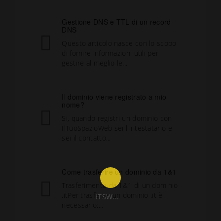
Gestione DNS e TTL di un record
DNS
Questo articolo nasce con lo scopo
di fornire informazioni utili per
gestire al meglio le...
Il dominio viene registrato a mio
nome?
Si, quando registri un dominio con
IlTuoSpazioWeb sei l'intestatario e
sei il contatto...
Come trasferire un dominio da 1&1
Trasferimento da 1&1 di un dominio
.itPer trasferire un dominio .it è
ITSW...
necessario:...