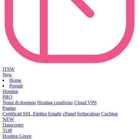
ITSW
New
Home
Portale
Hosting
PRO
Nomi di dominio
Hosting condiviso
Cloud VPS
Pagine
Certificati SSL
Zimbra Emails
cPanel
Softaculous
Caching
NEW
Datacenter
TOP
Hosting Green