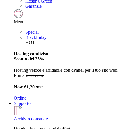
Hosting Green
Garanzie
Menu
Special
Blackfriday
HOT
Hosting condiviso
Sconto del 35%
Hosting veloce e affidabile con cPanel per il tuo sito web!
Prima
€1,85 /me
Now
€1,20 /me
Ordina
Supporto
Archivio domande
Domini, hosting e servizi offerti