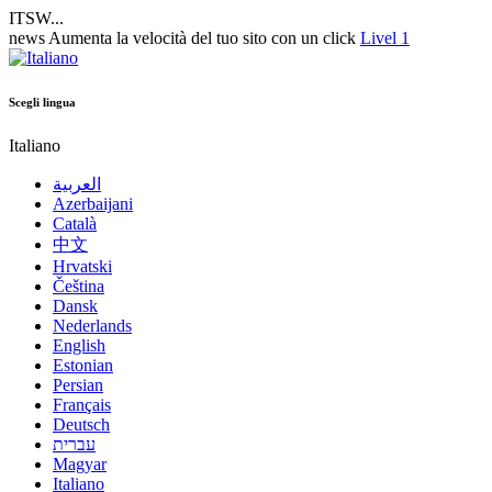
ITSW...
news
Aumenta la velocità del tuo sito con un click
Livel 1
Scegli lingua
Italiano
العربية
Azerbaijani
Català
中文
Hrvatski
Čeština
Dansk
Nederlands
English
Estonian
Persian
Français
Deutsch
עברית
Magyar
Italiano