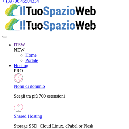
+ (39) 06.45504334
ITSW
NEW
Home
Portale
Hosting
PRO
Nomi di dominio
Scegli tra più 700 estensioni
Shared Hosting
Storage SSD, Cloud Linux, cPabel or Plesk