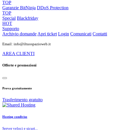
TOP
Garanzie
BitNinja
DDoS Protection
TOP
Special
Blackfriday
HOT
Supporto
Archivio domande
Apri ticket
Login
Comunicati
Contatti
Email: info@iltuospazioweb.it
AREA CLIENTI
Offerte e promozioni
Prova gratuitamente
Trasferimento gratuito
Hosting condiviso
Server veloci e sicuri...