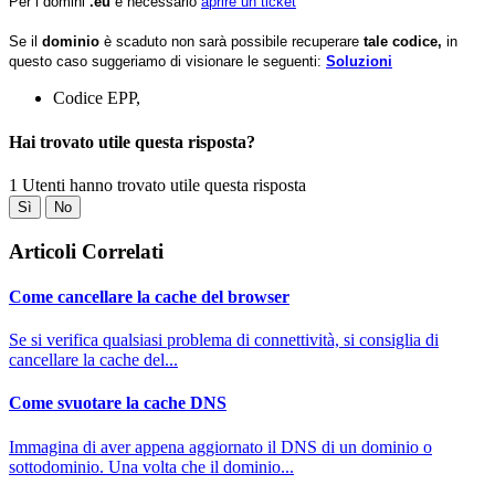
Per i domini
.eu
è necessario
aprire un ticket
Se il
dominio
è scaduto non sarà possibile recuperare
tale codice,
in
questo caso suggeriamo di visionare le seguenti:
Soluzioni
Codice EPP,
Hai trovato utile questa risposta?
1 Utenti hanno trovato utile questa risposta
Sì
No
Articoli Correlati
Come cancellare la cache del browser
Se si verifica qualsiasi problema di connettività, si consiglia di
cancellare la cache del...
Come svuotare la cache DNS
Immagina di aver appena aggiornato il DNS di un dominio o
sottodominio. Una volta che il dominio...