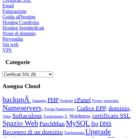
Certificati SSL
Email
Fatturazione
Guida all'hosting
Hosting Condiviso
Hosting Semidedicati
Nomi di dominio
Prevendita
Siti web
VPS
Categorie
Assegna Cloud
backupÂ
PHP
cPanel
Immagini
Orologio
Privacy protection
Nameservers,
Codice EPP,
dominio,
Private Nameservers,
Softaculous
certificato SSL
Wordpress,
Video
Trasferimento,Â
Spazio Web
MySQL
PatchMan
ftp
DNS
Upgrade
Recupero di un dominio
Trasferimento