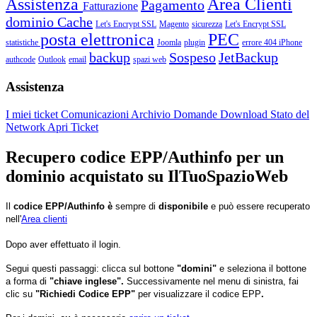
Assistenza
Area Clienti
Pagamento
Fatturazione
dominio
Cache
Let's Encrypt SSL
Magento
sicurezza
Let's Encrypt SSL
posta elettronica
PEC
statistiche
Joomla
plugin
errore 404
iPhone
backup
Sospeso
JetBackup
authcode
Outlook
email
spazi web
Assistenza
I miei ticket
Comunicazioni
Archivio Domande
Download
Stato del
Network
Apri Ticket
Recupero codice EPP/Authinfo per un
dominio acquistato su IlTuoSpazioWeb
Il
codice EPP/Authinfo è
sempre di
disponibile
e può essere recuperato
nell'
Area clienti
Dopo aver effettuato il login.
Segui questi passaggi: clicca sul bottone
"domini"
e seleziona il bottone
a forma di
"chiave inglese".
Successivamente nel menu di sinistra, fai
clic su
"Richiedi Codice EPP"
per visualizzare il codice EPP
.