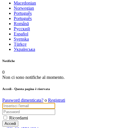
Macedonian
Norwegian
Português
Português
Română
Русский
Español
Svenska
Türkçe
Українська
Notifiche
0
Non ci sono notifiche al momento.
Accedi
- Questa pagina è riservata
Password dimenticata?
o
Registrati
Ricordami