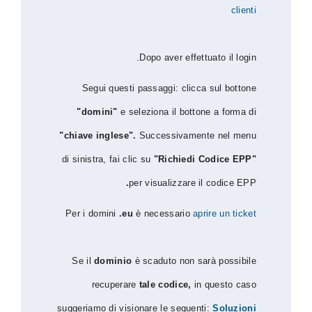
Dopo aver effettuato i
Segui questi passaggi: clicca sul 
"domini"
e seleziona il bottone a f
"chiave inglese".
Successivamente ne
di sinistra, fai clic su
"Richiedi Codic
.
per visualizzare il cod
Per i domini
.eu
è necessario
aprire u
Se il
dominio
è scaduto non sarà po
recuperare
tale codice,
in ques
suggeriamo di visionare le seguenti:
Sol