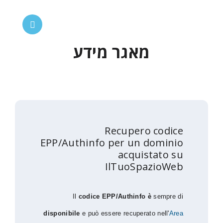
מאגר מידע
Recupero co
EPP/Authinfo per un dom
acquista
IlTuoSpazi
Il
codice EPP/Authinfo è
se
disponibile
e può essere recuperato ne