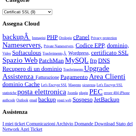
Assegna Cloud
backupÂ
PHP
cPanel
Immagini
Orologio
Privacy protection
Nameservers,
Codice EPP,
dominio,
Private Nameservers,
Softaculous
certificato SSL
Wordpress,
Video
Trasferimento,Â
Spazio Web
MySQL
PatchMan
ftp
DNS
Upgrade
Recupero di un dominio
Trasferimento
Assistenza
Area Clienti
Pagamento
Fatturazione
dominio
Cache
Let's Encrypt SSL
Magento
sicurezza
Let's Encrypt SSL
posta elettronica
PEC
statistiche
Joomla
plugin
errore 404
iPhone
backup
Sospeso
JetBackup
authcode
Outlook
email
spazi web
Assistenza
I miei ticket
Comunicazioni
Archivio Domande
Download
Stato del
Network
Apri Ticket