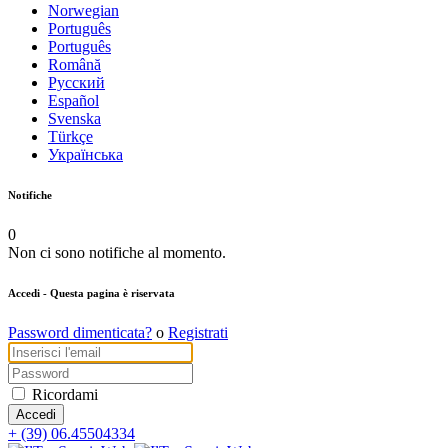
Norwegian
Português
Português
Română
Русский
Español
Svenska
Türkçe
Українська
Notifiche
0
Non ci sono notifiche al momento.
Accedi
- Questa pagina è riservata
Password dimenticata?
o
Registrati
Ricordami
+ (39) 06.45504334