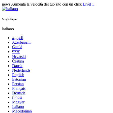
news
Aumenta la velocità del tuo sito con un click
Livel 1
Scegli lingua
Italiano
العربية
Azerbaijani
Català
中文
Hrvatski
Čeština
Dansk
Nederlands
English
Estonian
Persian
Français
Deutsch
עברית
Magyar
Italiano
Macedonian