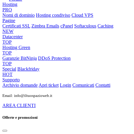
Hosting
PRO
Nomi di dominio
Hosting condiviso
Cloud VPS
Pagine
Certificati SSL
Zimbra Emails
cPanel
Softaculous
Caching
NEW
Datacenter
TOP
Hosting Green
TOP
Garanzie
BitNinja
DDoS Protection
TOP
Special
Blackfriday
HOT
Supporto
Archivio domande
Apri ticket
Login
Comunicati
Contatti
Email: info@iltuospazioweb.it
AREA CLIENTI
Offerte e promozioni