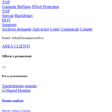
TOP
Garanzie
BitNinja
DDoS Protection
TOP
Special
Blackfriday
HOT
Supporto
Archivio domande
Apri ticket
Login
Comunicati
Contatti
Email: info@iltuospazioweb.it
AREA CLIENTI
Offerte e promozioni
Prova gratuitamente
Trasferimento gratuito
Hosting condiviso
Server veloci e sicuri...