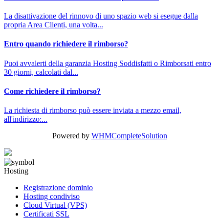
La disattivazione del rinnovo di uno spazio web si esegue dalla
propria Area Clienti, una volta...
Entro quando richiedere il rimborso?
Puoi avvalerti della garanzia Hosting Soddisfatti o Rimborsati entro
30 giorni, calcolati dal...
Come richiedere il rimborso?
La richiesta di rimborso può essere inviata a mezzo email,
all'indirizzo:...
Powered by
WHMCompleteSolution
Hosting
Registrazione dominio
Hosting condiviso
Cloud Virtual (VPS)
Certificati SSL