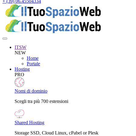
+ (39) 06.45504334
ITSW
NEW
Home
Portale
Hosting
PRO
Nomi di dominio
Scegli tra più 700 estensioni
Shared Hosting
Storage SSD, Cloud Linux, cPabel or Plesk