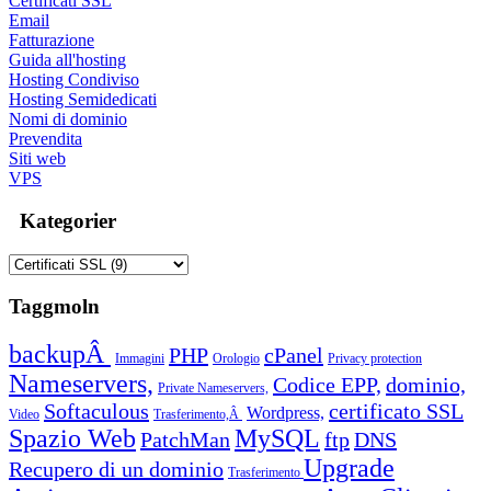
Certificati SSL
Email
Fatturazione
Guida all'hosting
Hosting Condiviso
Hosting Semidedicati
Nomi di dominio
Prevendita
Siti web
VPS
Kategorier
Taggmoln
backupÂ
PHP
cPanel
Immagini
Orologio
Privacy protection
Nameservers,
Codice EPP,
dominio,
Private Nameservers,
Softaculous
certificato SSL
Wordpress,
Video
Trasferimento,Â
Spazio Web
MySQL
PatchMan
ftp
DNS
Upgrade
Recupero di un dominio
Trasferimento