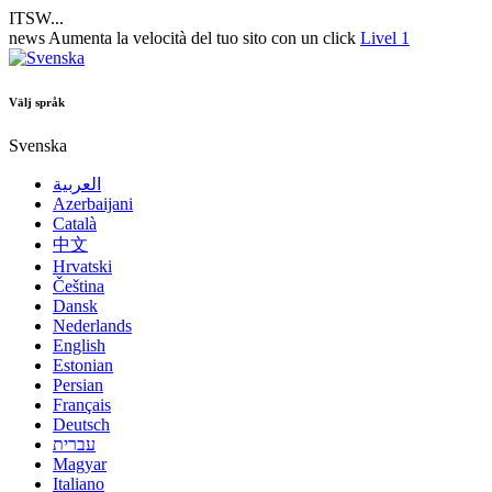
ITSW...
news
Aumenta la velocità del tuo sito con un click
Livel 1
Välj språk
Svenska
العربية
Azerbaijani
Català
中文
Hrvatski
Čeština
Dansk
Nederlands
English
Estonian
Persian
Français
Deutsch
עברית
Magyar
Italiano