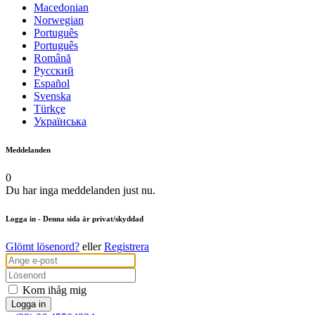
Macedonian
Norwegian
Português
Português
Română
Русский
Español
Svenska
Türkçe
Українська
Meddelanden
0
Du har inga meddelanden just nu.
Logga in
- Denna sida är privat/skyddad
Glömt lösenord?
eller
Registrera
Kom ihåg mig