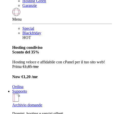
Hosting Green
Garanzie
Menu
Special
Blackfriday
HOT
Hosting condiviso
Sconto del 35%
Hosting veloce e affidabile con cPanel per il tuo sito web!
Prima
€1,85 /me
Now
€1,20 /me
Ordina
Supporto
Archivio domande
Domini, hosting e servizi offerti