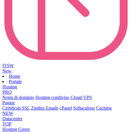
ITSW
New
Home
Portale
Hosting
PRO
Nomi di dominio
Hosting condiviso
Cloud VPS
Pagine
Certificati SSL
Zimbra Emails
cPanel
Softaculous
Caching
NEW
Datacenter
TOP
Hosting Green