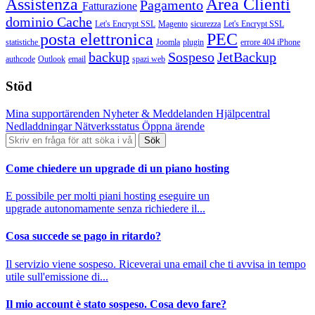
Assistenza
Area Clienti
Pagamento
Fatturazione
dominio
Cache
Let's Encrypt SSL
Magento
sicurezza
Let's Encrypt SSL
posta elettronica
PEC
statistiche
Joomla
plugin
errore 404
iPhone
backup
Sospeso
JetBackup
authcode
Outlook
email
spazi web
Stöd
Mina supportärenden
Nyheter & Meddelanden
Hjälpcentral
Nedladdningar
Nätverksstatus
Öppna ärende
Come chiedere un upgrade di un piano hosting
E possibile per molti piani hosting eseguire un
upgrade autonomamente senza richiedere il...
Cosa succede se pago in ritardo?
Il servizio viene sospeso. Riceverai una email che ti avvisa in tempo
utile sull'emissione di...
Il mio account è stato sospeso. Cosa devo fare?