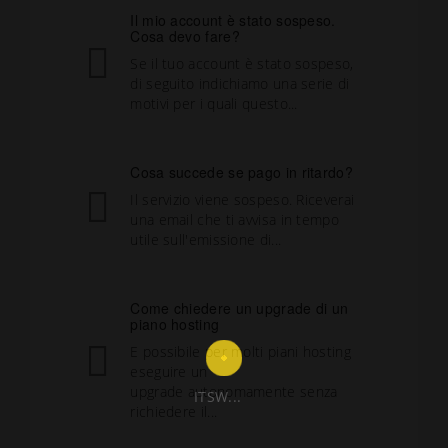
Il mio account è stato sospeso.
Cosa devo fare?
Se il tuo account è stato sospeso,
di seguito indichiamo una serie di
motivi per i quali questo...
Cosa succede se pago in ritardo?
Il servizio viene sospeso. Riceverai
una email che ti avvisa in tempo
utile sull'emissione di...
Come chiedere un upgrade di un
piano hosting
E possibile per molti piani hosting
eseguire un
upgrade autonomamente senza
ITSW...
richiedere il...