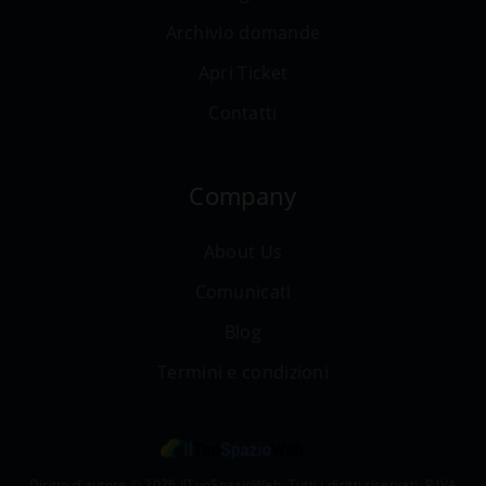
Archivio domande
Apri Ticket
Contatti
Company
About Us
Comunicati
Blog
Termini e condizioni
Diritto d'autore © 2026 IlTuoSpazioWeb. Tutti i diritti riservati. P.IVA