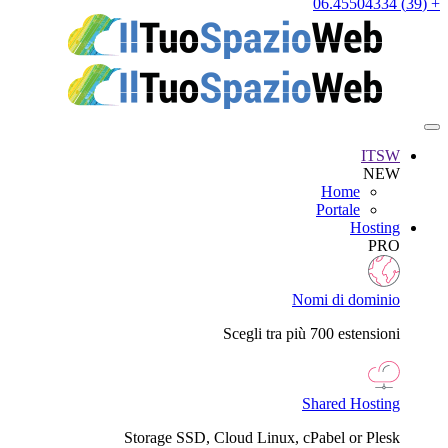
+ (39) 06.45504334
ITSW
NEW
Home
Portale
Hosting
PRO
Nomi di dominio
Scegli tra più 700 estensioni
Shared Hosting
Storage SSD, Cloud Linux, cPabel or Plesk