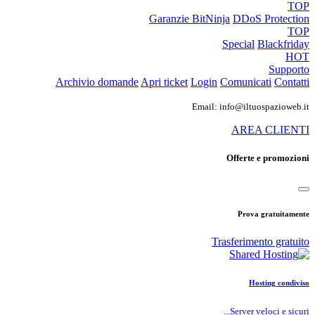
TOP
Garanzie
BitNinja
DDoS Protection
TOP
Special
Blackfriday
HOT
Supporto
Archivio domande
Apri ticket
Login
Comunicati
Contatti
Email: info@iltuospazioweb.it
AREA CLIENTI
Offerte e promozioni
Prova gratuitamente
Trasferimento gratuito
Hosting condiviso
Server veloci e sicuri...