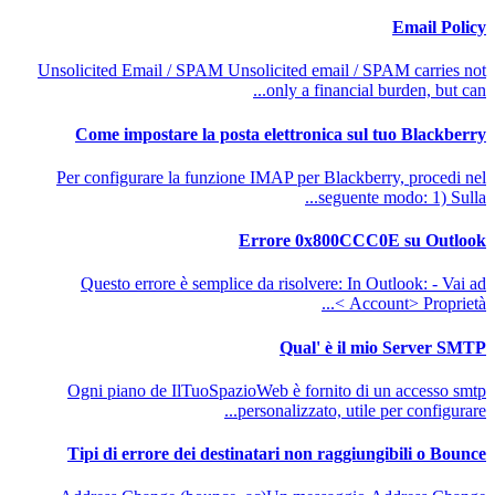
Email Policy
Unsolicited Email / SPAM Unsolicited email / SPAM carries not
only a financial burden, but can...
Come impostare la posta elettronica sul tuo Blackberry
Per configurare la funzione IMAP per Blackberry, procedi nel
seguente modo: 1) Sulla...
Errore 0x800CCC0E su Outlook
Questo errore è semplice da risolvere: In Outlook: - Vai ad
Account> Proprietà >...
Qual' è il mio Server SMTP
Ogni piano de IlTuoSpazioWeb è fornito di un accesso smtp
personalizzato, utile per configurare...
Tipi di errore dei destinatari non raggiungibili o Bounce