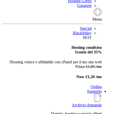
Hosting Green
Garanzie
Menu
Special
Blackfriday
HOT
Hosting condiviso
Sconto del 35%
Hosting veloce e affidabile con cPanel per il tuo sito web!
Prima
€1,85 /me
Now
€1,20 /me
Ordina
Supporto
Archivio domande
Domini, hosting e servizi offerti