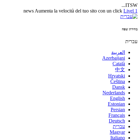
ITSW...
news
Aumenta la velocità del tuo sito con un click
Livel 1
בחירת שפה
עברית
العربية
Azerbaijani
Català
中文
Hrvatski
Čeština
Dansk
Nederlands
English
Estonian
Persian
Français
Deutsch
עברית
Magyar
Italiano