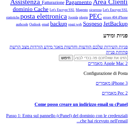
Assistenza
Area Clienti
Pagamento
Fatturazione
dominio
Cache
Let's Encrypt SSL
Magento
sicurezza
Let's Encrypt SSL
posta elettronica
PEC
statistiche
Joomla
plugin
errore 404
iPhone
backup
Sospeso
JetBackup
authcode
Outlook
email
spazi web
פניות ומידע
פניות השירות שלכם
הודעות וחדשות
מאגר מידע
הורדות
מצב הרשת
פתיחת פנייה
Apple Mac
2 מאמרים
Configurazione di Posta
iPhone
3 מאמרים
Pec
2 מאמרים
Come posso creare un indirizzo email su cPanel
Passo 1: Entra sul pannello (cPanel) del dominio con le credenziali
che hai ricevuto nell'email...