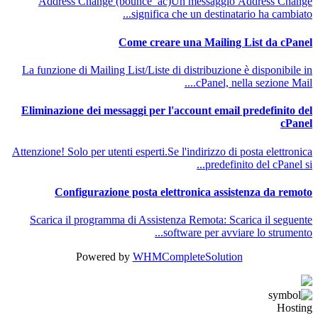
Address Change (bounce_ac)Un messaggio Address Change
significa che un destinatario ha cambiato...
Come creare una Mailing List da cPanel
La funzione di Mailing List/Liste di distribuzione è disponibile in
cPanel, nella sezione Mail....
Eliminazione dei messaggi per l'account email predefinito del
cPanel
Attenzione! Solo per utenti esperti.Se l'indirizzo di posta elettronica
predefinito del cPanel si...
Configurazione posta elettronica assistenza da remoto
Scarica il programma di Assistenza Remota: Scarica il seguente
software per avviare lo strumento...
Powered by
WHMCompleteSolution
Hosting