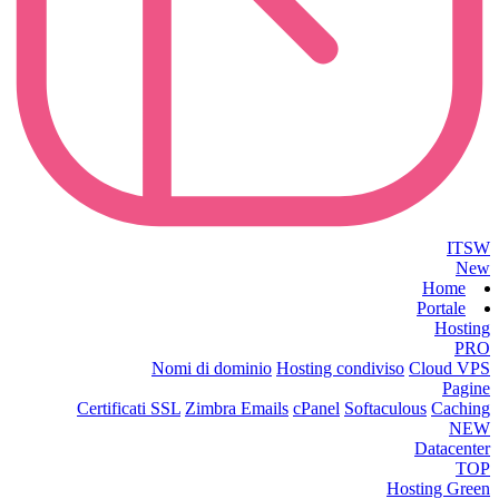
ITSW
New
Home
Portale
Hosting
PRO
Nomi di dominio
Hosting condiviso
Cloud VPS
Pagine
Certificati SSL
Zimbra Emails
cPanel
Softaculous
Caching
NEW
Datacenter
TOP
Hosting Green