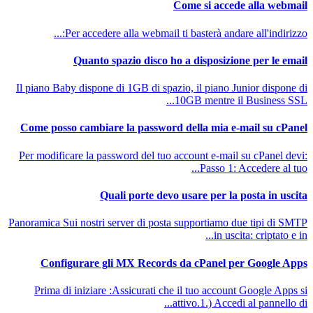
Come si accede alla webmail
Per accedere alla webmail ti basterà andare all'indirizzo:...
Quanto spazio disco ho a disposizione per le email
Il piano Baby dispone di 1GB di spazio, il piano Junior dispone di
10GB mentre il Business SSL...
Come posso cambiare la password della mia e-mail su cPanel
Per modificare la password del tuo account e-mail su cPanel devi:
Passo 1: Accedere al tuo...
Quali porte devo usare per la posta in uscita
Panoramica Sui nostri server di posta supportiamo due tipi di SMTP
in uscita: criptato e in...
Configurare gli MX Records da cPanel per Google Apps
Prima di iniziare :Assicurati che il tuo account Google Apps si
attivo.1.) Accedi al pannello di...