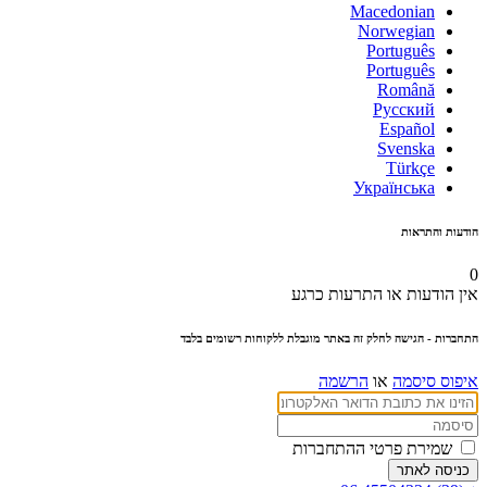
Macedonian
Norwegian
Português
Português
Română
Русский
Español
Svenska
Türkçe
Українська
הודעות והתראות
0
אין הודעות או התרעות כרגע
התחברות
- הגישה לחלק זה באתר מוגבלת ללקוחות רשומים בלבד
איפוס סיסמה
או
הרשמה
שמירת פרטי ההתחברות