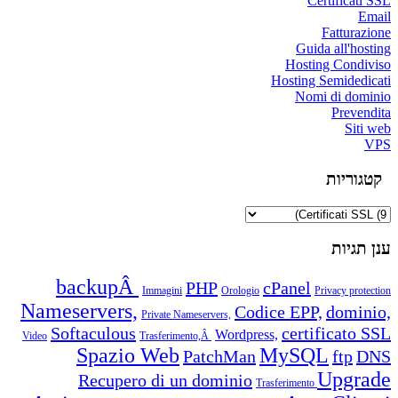
Certificati SSL
Email
Fatturazione
Guida all'hosting
Hosting Condiviso
Hosting Semidedicati
Nomi di dominio
Prevendita
Siti web
VPS
קטגוריות
ענן תגיות
backupÂ
PHP
cPanel
Immagini
Orologio
Privacy protection
Nameservers,
Codice EPP,
dominio,
Private Nameservers,
Softaculous
certificato SSL
Wordpress,
Video
Trasferimento,Â
Spazio Web
MySQL
PatchMan
ftp
DNS
Upgrade
Recupero di un dominio
Trasferimento