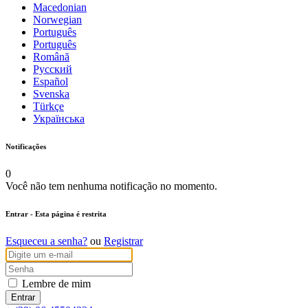
Macedonian
Norwegian
Português
Português
Română
Русский
Español
Svenska
Türkçe
Українська
Notificações
0
Você não tem nenhuma notificação no momento.
Entrar
- Esta página é restrita
Esqueceu a senha?
ou
Registrar
Lembre de mim