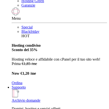
Hosting Green
Garanzie
Menu
Special
Blackfriday
HOT
Hosting condiviso
Sconto del 35%
Hosting veloce e affidabile con cPanel per il tuo sito web!
Prima
€1,85 /me
Now
€1,20 /me
Ordina
Supporto
Archivio domande
Domini, hosting e servizi offerti