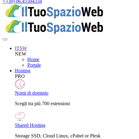
+ (39) 06.45504334
ITSW
NEW
Home
Portale
Hosting
PRO
Nomi di dominio
Scegli tra più 700 estensioni
Shared Hosting
Storage SSD, Cloud Linux, cPabel or Plesk