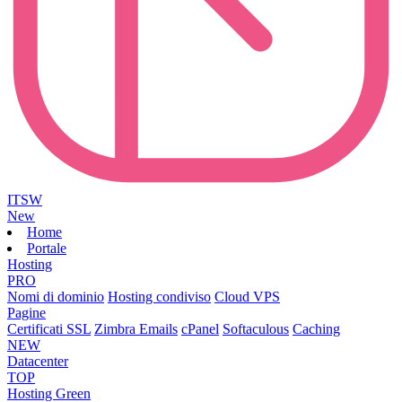
ITSW
New
Home
Portale
Hosting
PRO
Nomi di dominio
Hosting condiviso
Cloud VPS
Pagine
Certificati SSL
Zimbra Emails
cPanel
Softaculous
Caching
NEW
Datacenter
TOP
Hosting Green