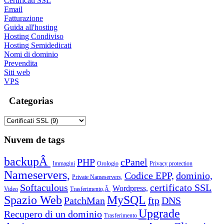
Certificati SSL
Email
Fatturazione
Guida all'hosting
Hosting Condiviso
Hosting Semidedicati
Nomi di dominio
Prevendita
Siti web
VPS
Categorias
Nuvem de tags
backupÂ
PHP
cPanel
Immagini
Orologio
Privacy protection
Nameservers,
Codice EPP,
dominio,
Private Nameservers,
Softaculous
certificato SSL
Wordpress,
Video
Trasferimento,Â
Spazio Web
MySQL
PatchMan
ftp
DNS
Upgrade
Recupero di un dominio
Trasferimento