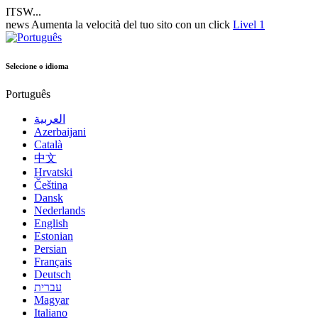
ITSW...
news
Aumenta la velocità del tuo sito con un click
Livel 1
Selecione o idioma
Português
العربية
Azerbaijani
Català
中文
Hrvatski
Čeština
Dansk
Nederlands
English
Estonian
Persian
Français
Deutsch
עברית
Magyar
Italiano