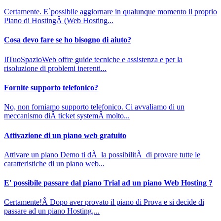
Certamente. E`possibile aggiornare in qualunque momento il proprio
Piano di HostingÂ (Web Hosting...
Cosa devo fare se ho bisogno di aiuto?
IlTuoSpazioWeb offre guide tecniche e assistenza e per la
risoluzione di problemi inerenti...
Fornite supporto telefonico?
No, non forniamo supporto telefonico. Ci avvaliamo di un
meccanismo diÂ ticket systemÂ molto...
Attivazione di un piano web gratuito
Attivare un piano Demo ti dÃ la possibilitÃ di provare tutte le
caratteristiche di un piano web...
E' possibile passare dal piano Trial ad un piano Web Hosting ?
Certamente!Â Dopo aver provato il piano di Prova e si decide di
passare ad un piano Hosting,...