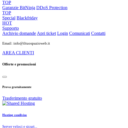
TOP
Garanzie
BitNinja
DDoS Protection
TOP
Special
Blackfriday
HOT
Supporto
Archivio domande
Apri ticket
Login
Comunicati
Contatti
Email: info@iltuospazioweb.it
AREA CLIENTI
Offerte e promozioni
Prova gratuitamente
Trasferimento gratuito
Hosting condiviso
Server veloci e sicuri...