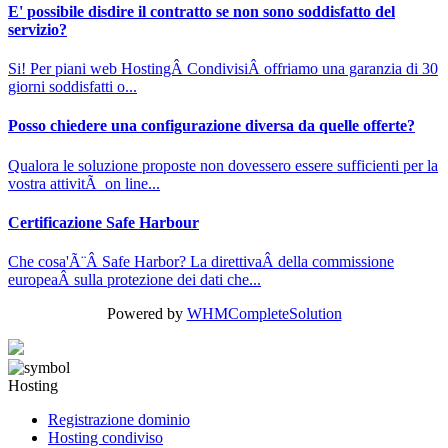
E' possibile disdire il contratto se non sono soddisfatto del
servizio?
Si! Per piani web HostingÂ CondivisiÂ offriamo una garanzia di 30
giorni soddisfatti o...
Posso chiedere una configurazione diversa da quelle offerte?
Qualora le soluzione proposte non dovessero essere sufficienti per la
vostra attivitÃ on line...
Certificazione Safe Harbour
Che cosa'Ã¨Â Safe Harbor? La direttivaÂ della commissione
europeaÂ sulla protezione dei dati che...
Powered by
WHMCompleteSolution
Hosting
Registrazione dominio
Hosting condiviso