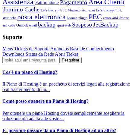
Assistenza
Area Clienti
Pagamento
Fatturazione
dominio
Cache
Let's Encrypt SSL
Magento
sicurezza
Let's Encrypt SSL
posta elettronica
PEC
statistiche
Joomla
plugin
errore 404
iPhone
backup
Sospeso
JetBackup
authcode
Outlook
email
spazi web
Suporte
Meus Tickets de Suporte
Anúncios
Base de Conhecimento
Downloads
Status da Rede
Abrir Ticket
Cos'è un piano di Hosting?
Il Piano di Hosting è un pacchetto di servizi legati alla registrazione
o al trasferimento di un...
Come posso ottenere un Piano di Hosting?
Per ottenere un piano Hosting dovete semplicemente scegliere la
soluzione più adatta alle vostre...
E` possibile passare da un Piano di Hosting ad un altro?