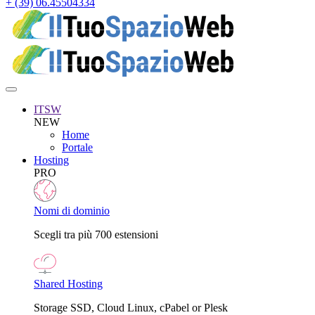
+ (39) 06.45504334
ITSW
NEW
Home
Portale
Hosting
PRO
Nomi di dominio
Scegli tra più 700 estensioni
Shared Hosting
Storage SSD, Cloud Linux, cPabel or Plesk