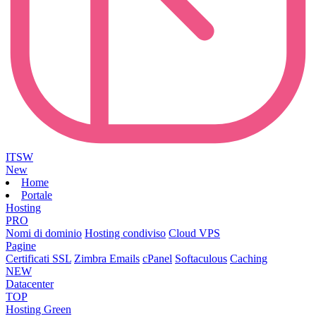
ITSW
New
Home
Portale
Hosting
PRO
Nomi di dominio
Hosting condiviso
Cloud VPS
Pagine
Certificati SSL
Zimbra Emails
cPanel
Softaculous
Caching
NEW
Datacenter
TOP
Hosting Green