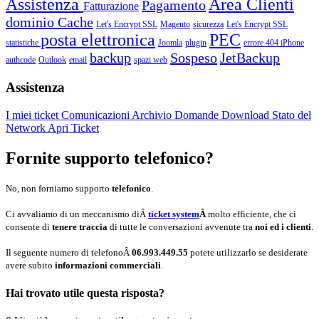
Assistenza
Area Clienti
Pagamento
Fatturazione
dominio
Cache
Let's Encrypt SSL
Magento
sicurezza
Let's Encrypt SSL
posta elettronica
PEC
statistiche
Joomla
plugin
errore 404
iPhone
backup
Sospeso
JetBackup
authcode
Outlook
email
spazi web
Assistenza
I miei ticket
Comunicazioni
Archivio Domande
Download
Stato del
Network
Apri Ticket
Fornite supporto telefonico?
No, non forniamo supporto
telefonico
.
Ci avvaliamo di un meccanismo diÂ
ticket system
Â
molto efficiente, che ci
consente di
tenere traccia
di tutte le conversazioni avvenute tra
noi ed i clienti
.
Il seguente numero di telefonoÂ
06.993.449.55
potete utilizzarlo se desiderate
avere subito
informazioni commerciali
.
Hai trovato utile questa risposta?