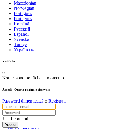
Macedonian
Norwegian
Português
Português
Română
Русский
Español
Svenska
Türkçe
Українська
Notifiche
0
Non ci sono notifiche al momento.
Accedi
- Questa pagina è riservata
Password dimenticata?
o
Registrati
Ricordami