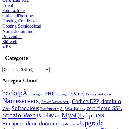
Certificati SSL
Email
Fatturazione
Guida all'hosting
Hosting Condiviso
Hosting Semidedicati
Nomi di dominio
Prevendita
Siti web
VPS
Categorie
Assegna Cloud
backupÂ
PHP
cPanel
Immagini
Orologio
Privacy protection
Nameservers,
Codice EPP,
dominio,
Private Nameservers,
Softaculous
certificato SSL
Wordpress,
Video
Trasferimento,Â
Spazio Web
MySQL
PatchMan
ftp
DNS
Upgrade
Recupero di un dominio
Trasferimento