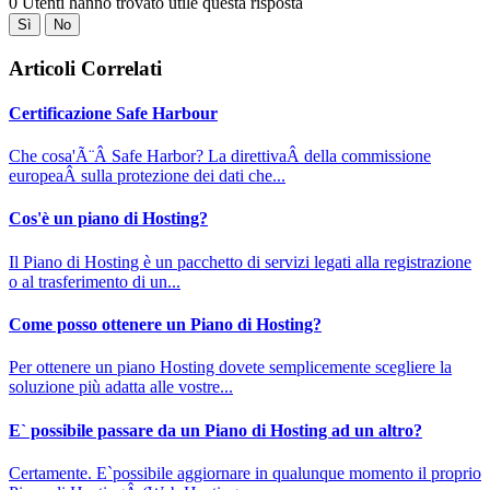
0 Utenti hanno trovato utile questa risposta
Sì
No
Articoli Correlati
Certificazione Safe Harbour
Che cosa'Ã¨Â Safe Harbor? La direttivaÂ della commissione
europeaÂ sulla protezione dei dati che...
Cos'è un piano di Hosting?
Il Piano di Hosting è un pacchetto di servizi legati alla registrazione
o al trasferimento di un...
Come posso ottenere un Piano di Hosting?
Per ottenere un piano Hosting dovete semplicemente scegliere la
soluzione più adatta alle vostre...
E` possibile passare da un Piano di Hosting ad un altro?
Certamente. E`possibile aggiornare in qualunque momento il proprio