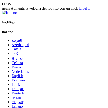
ITSW...
news
Aumenta la velocità del tuo sito con un click
Livel 1
Scegli lingua
Italiano
العربية
Azerbaijani
Català
中文
Hrvatski
Čeština
Dansk
Nederlands
English
Estonian
Persian
Français
Deutsch
עברית
Magyar
Italiano