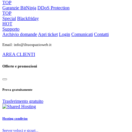
TOP
Garanzie
BitNinja
DDoS Protection
TOP
Special
Blackfriday
HOT
Supporto
Archivio domande
Apri ticket
Login
Comunicati
Contatti
Email: info@iltuospazioweb.it
AREA CLIENTI
Offerte e promozioni
Prova gratuitamente
Trasferimento gratuito
Hosting condiviso
Server veloci e sicuri...