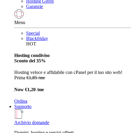
Hosting Green
Garanzie
Menu
Special
Blackfriday
HOT
Hosting condiviso
Sconto del 35%
Hosting veloce e affidabile con cPanel per il tuo sito web!
Prima
€1,85 /me
Now
€1,20 /me
Ordina
Supporto
Archivio domande
Domini, hosting e servizi offerti