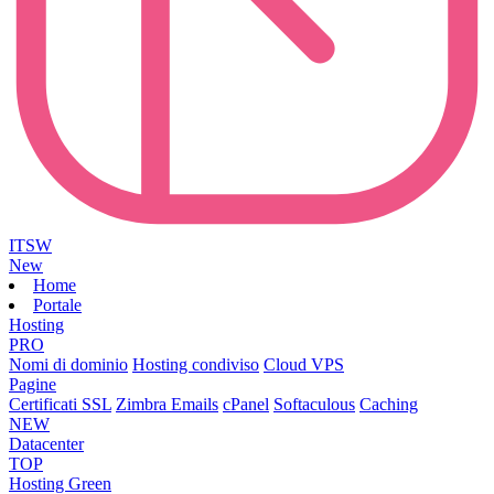
ITSW
New
Home
Portale
Hosting
PRO
Nomi di dominio
Hosting condiviso
Cloud VPS
Pagine
Certificati SSL
Zimbra Emails
cPanel
Softaculous
Caching
NEW
Datacenter
TOP
Hosting Green