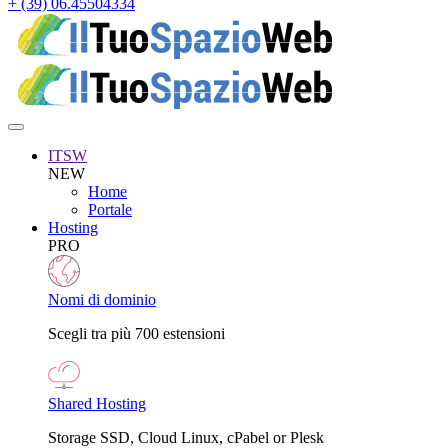
+ (39) 06.45504334
ITSW
NEW
Home
Portale
Hosting
PRO
Nomi di dominio
Scegli tra più 700 estensioni
Shared Hosting
Storage SSD, Cloud Linux, cPabel or Plesk