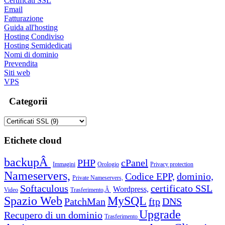
Certificati SSL
Email
Fatturazione
Guida all'hosting
Hosting Condiviso
Hosting Semidedicati
Nomi di dominio
Prevendita
Siti web
VPS
Categorii
Etichete cloud
backupÂ
PHP
cPanel
Immagini
Orologio
Privacy protection
Nameservers,
Codice EPP,
dominio,
Private Nameservers,
Softaculous
certificato SSL
Wordpress,
Video
Trasferimento,Â
Spazio Web
MySQL
PatchMan
ftp
DNS
Upgrade
Recupero di un dominio
Trasferimento