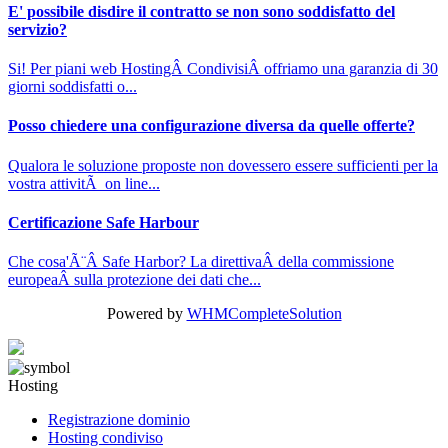
E' possibile disdire il contratto se non sono soddisfatto del
servizio?
Si! Per piani web HostingÂ CondivisiÂ offriamo una garanzia di 30
giorni soddisfatti o...
Posso chiedere una configurazione diversa da quelle offerte?
Qualora le soluzione proposte non dovessero essere sufficienti per la
vostra attivitÃ on line...
Certificazione Safe Harbour
Che cosa'Ã¨Â Safe Harbor? La direttivaÂ della commissione
europeaÂ sulla protezione dei dati che...
Powered by
WHMCompleteSolution
Hosting
Registrazione dominio
Hosting condiviso