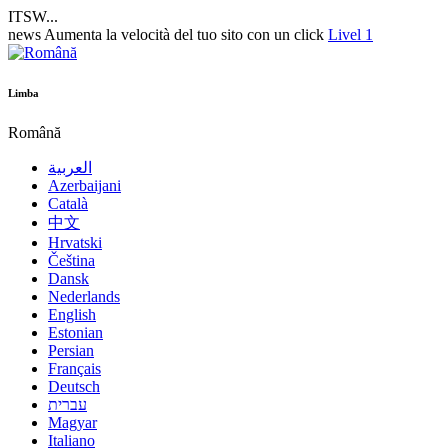
ITSW...
news
Aumenta la velocità del tuo sito con un click
Livel 1
Limba
Română
العربية
Azerbaijani
Català
中文
Hrvatski
Čeština
Dansk
Nederlands
English
Estonian
Persian
Français
Deutsch
עברית
Magyar
Italiano