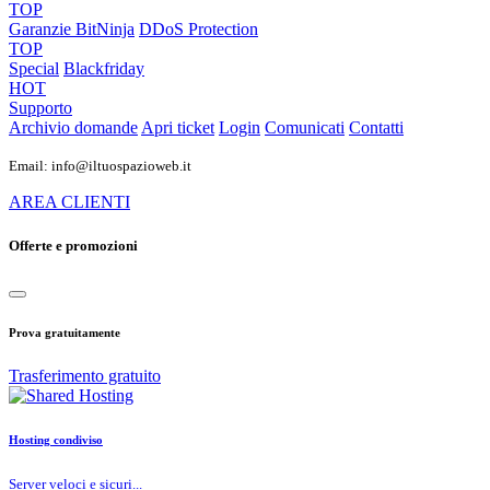
TOP
Garanzie
BitNinja
DDoS Protection
TOP
Special
Blackfriday
HOT
Supporto
Archivio domande
Apri ticket
Login
Comunicati
Contatti
Email: info@iltuospazioweb.it
AREA CLIENTI
Offerte e promozioni
Prova gratuitamente
Trasferimento gratuito
Hosting condiviso
Server veloci e sicuri...