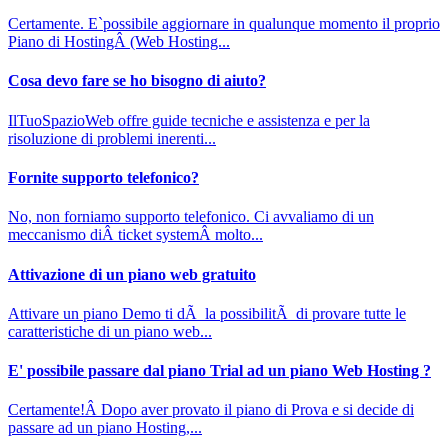
Certamente. E`possibile aggiornare in qualunque momento il proprio
Piano di HostingÂ (Web Hosting...
Cosa devo fare se ho bisogno di aiuto?
IlTuoSpazioWeb offre guide tecniche e assistenza e per la
risoluzione di problemi inerenti...
Fornite supporto telefonico?
No, non forniamo supporto telefonico. Ci avvaliamo di un
meccanismo diÂ ticket systemÂ molto...
Attivazione di un piano web gratuito
Attivare un piano Demo ti dÃ la possibilitÃ di provare tutte le
caratteristiche di un piano web...
E' possibile passare dal piano Trial ad un piano Web Hosting ?
Certamente!Â Dopo aver provato il piano di Prova e si decide di
passare ad un piano Hosting,...