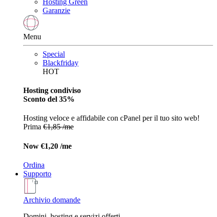
Hosting Green
Garanzie
Menu
Special
Blackfriday
HOT
Hosting condiviso
Sconto del 35%
Hosting veloce e affidabile con cPanel per il tuo sito web!
Prima
€1,85 /me
Now
€1,20 /me
Ordina
Supporto
Archivio domande
Domini, hosting e servizi offerti