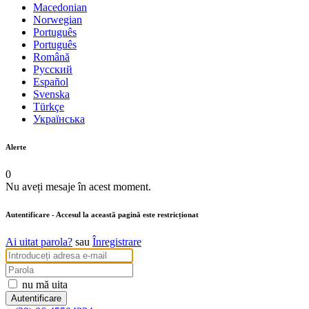
Macedonian
Norwegian
Português
Português
Română
Русский
Español
Svenska
Türkçe
Українська
Alerte
0
Nu aveți mesaje în acest moment.
Autentificare
- Accesul la această pagină este restricționat
Ai uitat parola?
sau
Înregistrare
nu mă uita