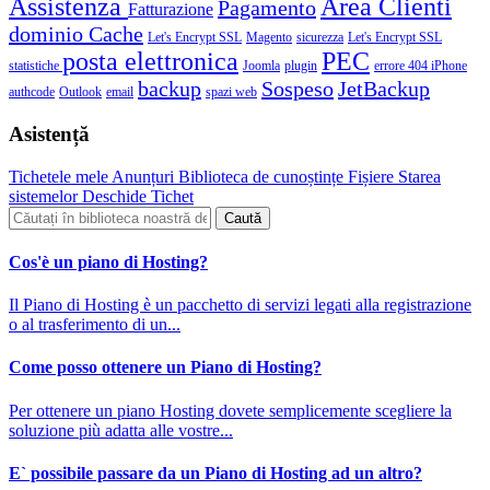
Assistenza
Area Clienti
Pagamento
Fatturazione
dominio
Cache
Let's Encrypt SSL
Magento
sicurezza
Let's Encrypt SSL
posta elettronica
PEC
statistiche
Joomla
plugin
errore 404
iPhone
backup
Sospeso
JetBackup
authcode
Outlook
email
spazi web
Asistență
Tichetele mele
Anunțuri
Biblioteca de cunoștințe
Fișiere
Starea
sistemelor
Deschide Tichet
Cos'è un piano di Hosting?
Il Piano di Hosting è un pacchetto di servizi legati alla registrazione
o al trasferimento di un...
Come posso ottenere un Piano di Hosting?
Per ottenere un piano Hosting dovete semplicemente scegliere la
soluzione più adatta alle vostre...
E` possibile passare da un Piano di Hosting ad un altro?