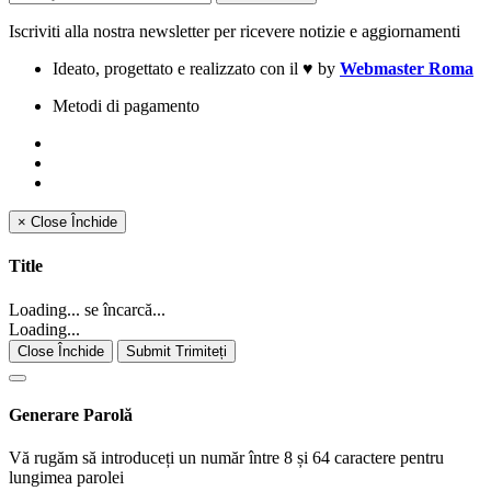
Iscriviti alla nostra newsletter per ricevere notizie e aggiornamenti
Ideato, progettato e realizzato con il
♥
by
Webmaster Roma
Metodi di pagamento
×
Close
Închide
Title
Loading... se încarcă...
Loading...
Close Închide
Submit Trimiteți
Generare Parolă
Vă rugăm să introduceți un număr între 8 și 64 caractere pentru
lungimea parolei