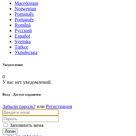
Macedonian
Norwegian
Português
Português
Română
Русский
Español
Svenska
Türkçe
Українська
Уведомления
0
У вас нет уведомлений.
Вход
- Доступ ограничен
Забыли пароль?
или
Регистрация
Запомнить меня