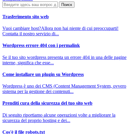
Trasferimento sito web
Vuoi cambiare host?Allora non hai niente di cui preoccuparti!
Contatta il nostro servizio di...
Wordpress errore 404 con i permalink
Se il tuo sito wordpress presenta un errore 404 in una delle pagine
interne, significa che esse...
Come installare un plugin su Wordpress
Wordpress è uno dei CMS (Content Management System, ovvero
sistema per la gestione dei contenuti...
Prenditi cura della sicurezza del tuo sito web
Di seguito riportiamo alcune operazioni volte a migliorare la
sicurezza del proprio hosting e dei...
Cos'è il file robots.txt