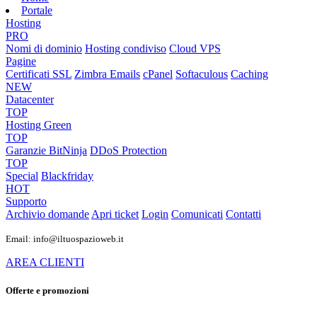
Portale
Hosting
PRO
Nomi di dominio
Hosting condiviso
Cloud VPS
Pagine
Certificati SSL
Zimbra Emails
cPanel
Softaculous
Caching
NEW
Datacenter
TOP
Hosting Green
TOP
Garanzie
BitNinja
DDoS Protection
TOP
Special
Blackfriday
HOT
Supporto
Archivio domande
Apri ticket
Login
Comunicati
Contatti
Email: info@iltuospazioweb.it
AREA CLIENTI
Offerte e promozioni