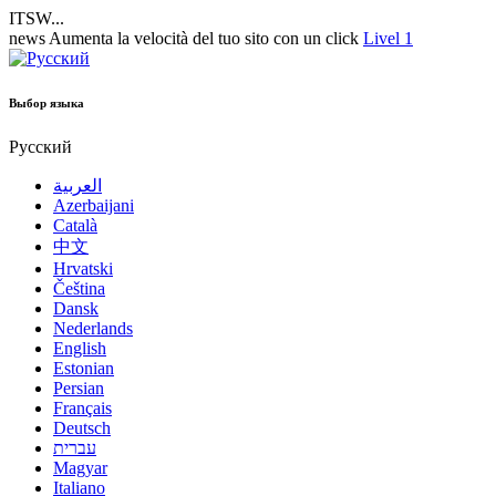
ITSW...
news
Aumenta la velocità del tuo sito con un click
Livel 1
Выбор языка
Русский
العربية
Azerbaijani
Català
中文
Hrvatski
Čeština
Dansk
Nederlands
English
Estonian
Persian
Français
Deutsch
עברית
Magyar
Italiano