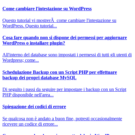
Come cambiare l'intestazione su WordPress
Questo tutorial vi mostrerÃ come cambiare l'intestazione su
WordPress. Questo tutorial...
Cosa fare quando non si dispone dei permessi per aggiornare
WordPress o installare plugin?
All'interno del database sono impostati i permessi di tutti gli utenti di
Wordpress; come...
Schedulazione Backup con un Script PHP per effettuare
backup dei propri database MySQL
Di seguito i passi da seguire per impostare i backup con un Script
PHP disponibile nell'area...
Spiegazione dei codici di errore
Se qualcosa non è andato a buon fine, potresti occasionalmente
ricevere un codice di errore...