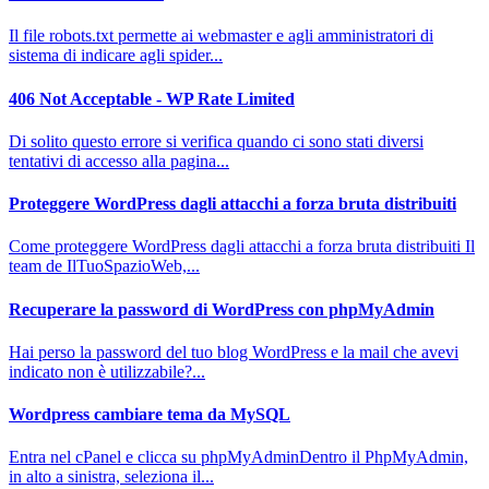
Il file robots.txt permette ai webmaster e agli amministratori di
sistema di indicare agli spider...
406 Not Acceptable - WP Rate Limited
Di solito questo errore si verifica quando ci sono stati diversi
tentativi di accesso alla pagina...
Proteggere WordPress dagli attacchi a forza bruta distribuiti
Come proteggere WordPress dagli attacchi a forza bruta distribuiti Il
team de IlTuoSpazioWeb,...
Recuperare la password di WordPress con phpMyAdmin
Hai perso la password del tuo blog WordPress e la mail che avevi
indicato non è utilizzabile?...
Wordpress cambiare tema da MySQL
Entra nel cPanel e clicca su phpMyAdminDentro il PhpMyAdmin,
in alto a sinistra, seleziona il...