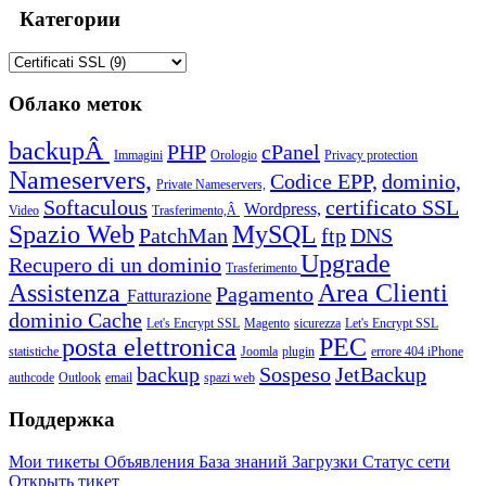
Категории
Облако меток
backupÂ
PHP
cPanel
Immagini
Orologio
Privacy protection
Nameservers,
Codice EPP,
dominio,
Private Nameservers,
Softaculous
certificato SSL
Wordpress,
Video
Trasferimento,Â
Spazio Web
MySQL
PatchMan
ftp
DNS
Upgrade
Recupero di un dominio
Trasferimento
Assistenza
Area Clienti
Pagamento
Fatturazione
dominio
Cache
Let's Encrypt SSL
Magento
sicurezza
Let's Encrypt SSL
posta elettronica
PEC
statistiche
Joomla
plugin
errore 404
iPhone
backup
Sospeso
JetBackup
authcode
Outlook
email
spazi web
Поддержка
Мои тикеты
Объявления
База знаний
Загрузки
Статус сети
Открыть тикет