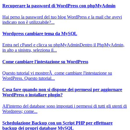
Recuperare la password di WordPress con phpMyAdmin
Hai perso la password del tuo blog WordPress e la mail che avevi
indicato non è utilizzabile?...
Wordpress cambiare tema da MySQL
Entra nel cPanel e clicca su phpMyAdminDentro il PhpMyAdmin,
in alto a sinistra, seleziona il...
Come cambiare l'intestazione su WordPress
Questo tutorial vi mostrerÃ come cambiare l'intestazione su
WordPress. Questo tutorial...
Cosa fare quando non si dispone dei permessi per aggiornare
WordPress o installare plugin?
All'interno del database sono impostati i permessi di tutti gli utenti di
Wordpress; come...
Schedulazione Backup con un Script PHP per effettuare
backup dei propri database MySQL