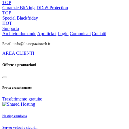
TOP
Garanzie
BitNinja
DDoS Protection
TOP
Special
Blackfriday
HOT
Supporto
Archivio domande
Apri ticket
Login
Comunicati
Contatti
Email: info@iltuospazioweb.it
AREA CLIENTI
Offerte e promozioni
Prova gratuitamente
Trasferimento gratuito
Hosting condiviso
Server veloci e sicuri...