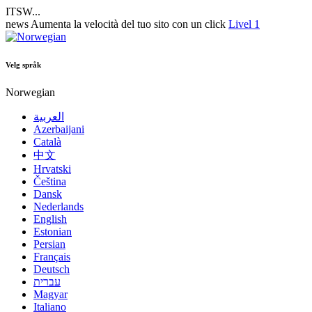
ITSW...
news
Aumenta la velocità del tuo sito con un click
Livel 1
Velg språk
Norwegian
العربية
Azerbaijani
Català
中文
Hrvatski
Čeština
Dansk
Nederlands
English
Estonian
Persian
Français
Deutsch
עברית
Magyar
Italiano