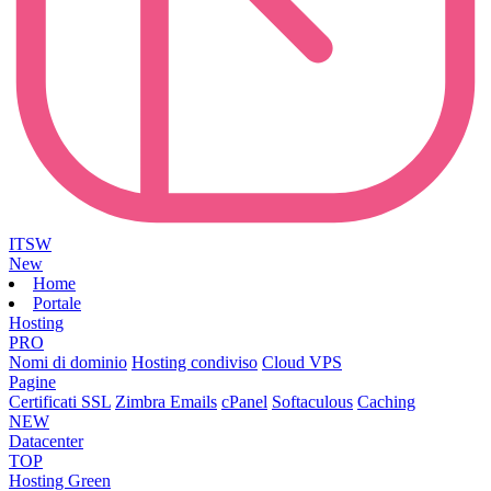
ITSW
New
Home
Portale
Hosting
PRO
Nomi di dominio
Hosting condiviso
Cloud VPS
Pagine
Certificati SSL
Zimbra Emails
cPanel
Softaculous
Caching
NEW
Datacenter
TOP
Hosting Green