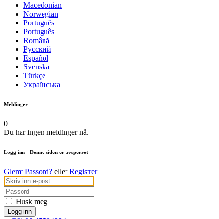
Macedonian
Norwegian
Português
Português
Română
Русский
Español
Svenska
Türkçe
Українська
Meldinger
0
Du har ingen meldinger nå.
Logg inn
- Denne siden er avsperret
Glemt Passord?
eller
Registrer
Husk meg