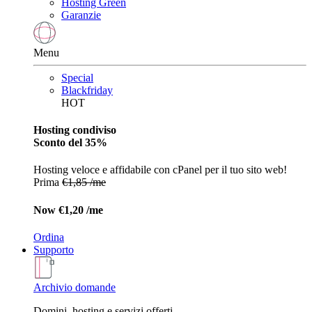
Hosting Green
Garanzie
Menu
Special
Blackfriday
HOT
Hosting condiviso
Sconto del 35%
Hosting veloce e affidabile con cPanel per il tuo sito web!
Prima
€1,85 /me
Now
€1,20 /me
Ordina
Supporto
Archivio domande
Domini, hosting e servizi offerti