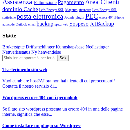
Assistenza
Area Clienti
Pagamento
Fatturazione
dominio
Cache
Let's Encrypt SSL
Magento
sicurezza
Let's Encrypt SSL
posta elettronica
PEC
statistiche
Joomla
plugin
errore 404
iPhone
backup
Sospeso
JetBackup
authcode
Outlook
email
spazi web
Støtte
Brukerstøtte
Driftsmeldinger
Kunnskapsbase
Nedlastinger
Nettverksstatus
Ny henvendelse
Trasferimento sito web
Vuoi cambiare host?Allora non hai niente di cui preoccuparti!
Contatta il nostro servizio di...
Wordpress errore 404 con i permalink
Se il tuo sito wordpress presenta un errore 404 in una delle pagine
interne, significa che esse...
Come installare un plugin su Wordpress