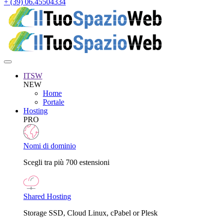
+ (39) 06.45504334
ITSW
NEW
Home
Portale
Hosting
PRO
Nomi di dominio
Scegli tra più 700 estensioni
Shared Hosting
Storage SSD, Cloud Linux, cPabel or Plesk