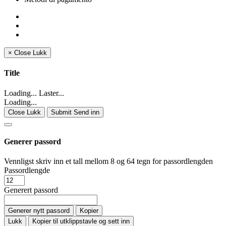
×
Close
Lukk
Title
Loading... Laster...
Loading...
Close Lukk
Submit Send inn
Generer passord
Vennligst skriv inn et tall mellom 8 og 64 tegn for passordlengden
Passordlengde
Generert passord
Generer nytt passord
Kopier
Lukk
Kopier til utklippstavle og sett inn