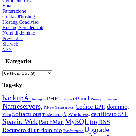
Certificati SSL
Email
Fatturazione
Guida all'hosting
Hosting Condiviso
Hosting Semidedicati
Nomi di dominio
Prevendita
Siti web
VPS
Kategorier
Tag-sky
backupÂ
PHP
cPanel
Immagini
Orologio
Privacy protection
Nameservers,
Codice EPP,
dominio,
Private Nameservers,
Softaculous
certificato SSL
Wordpress,
Video
Trasferimento,Â
Spazio Web
MySQL
PatchMan
ftp
DNS
Upgrade
Recupero di un dominio
Trasferimento