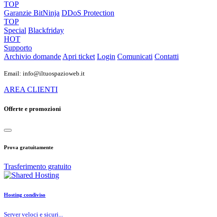
TOP
Garanzie
BitNinja
DDoS Protection
TOP
Special
Blackfriday
HOT
Supporto
Archivio domande
Apri ticket
Login
Comunicati
Contatti
Email: info@iltuospazioweb.it
AREA CLIENTI
Offerte e promozioni
Prova gratuitamente
Trasferimento gratuito
Hosting condiviso
Server veloci e sicuri...