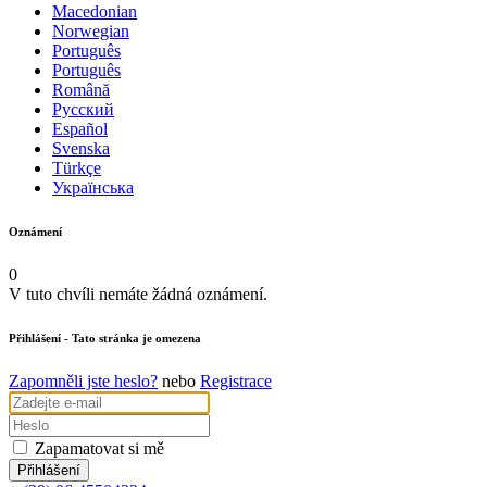
Macedonian
Norwegian
Português
Português
Română
Русский
Español
Svenska
Türkçe
Українська
Oznámení
0
V tuto chvíli nemáte žádná oznámení.
Přihlášení
- Tato stránka je omezena
Zapomněli jste heslo?
nebo
Registrace
Zapamatovat si mě