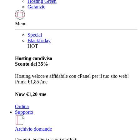
Hosting Green
Garanzie
Menu
Special
Blackfriday
HOT
Hosting condiviso
Sconto del 35%
Hosting veloce e affidabile con cPanel per il tuo sito web!
Prima
€1,85 /me
Now
€1,20 /me
Ordina
Supporto
Archivio domande
Domini, hosting e servizi offerti