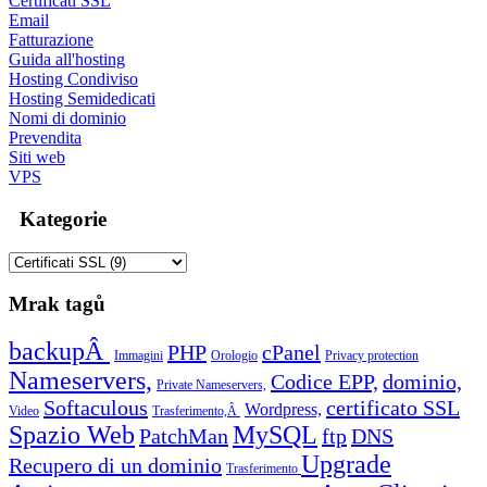
Certificati SSL
Email
Fatturazione
Guida all'hosting
Hosting Condiviso
Hosting Semidedicati
Nomi di dominio
Prevendita
Siti web
VPS
Kategorie
Mrak tagů
backupÂ
PHP
cPanel
Immagini
Orologio
Privacy protection
Nameservers,
Codice EPP,
dominio,
Private Nameservers,
Softaculous
certificato SSL
Wordpress,
Video
Trasferimento,Â
Spazio Web
MySQL
PatchMan
ftp
DNS
Upgrade
Recupero di un dominio
Trasferimento