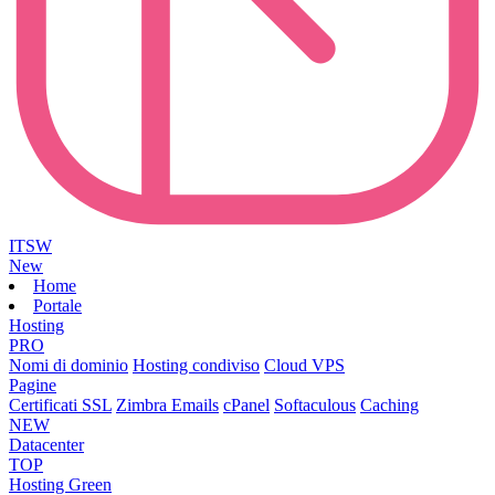
ITSW
New
Home
Portale
Hosting
PRO
Nomi di dominio
Hosting condiviso
Cloud VPS
Pagine
Certificati SSL
Zimbra Emails
cPanel
Softaculous
Caching
NEW
Datacenter
TOP
Hosting Green