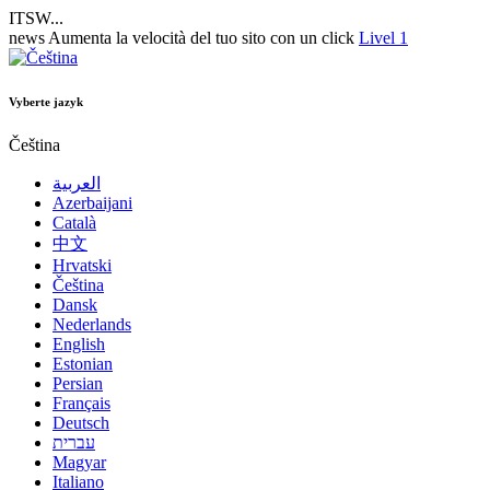
ITSW...
news
Aumenta la velocità del tuo sito con un click
Livel 1
Vyberte jazyk
Čeština
العربية
Azerbaijani
Català
中文
Hrvatski
Čeština
Dansk
Nederlands
English
Estonian
Persian
Français
Deutsch
עברית
Magyar
Italiano