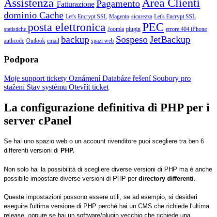
Assistenza
Area Clienti
Pagamento
Fatturazione
dominio
Cache
Let's Encrypt SSL
Magento
sicurezza
Let's Encrypt SSL
posta elettronica
PEC
statistiche
Joomla
plugin
errore 404
iPhone
backup
Sospeso
JetBackup
authcode
Outlook
email
spazi web
Podpora
Moje support tickety
Oznámení
Databáze řešení
Soubory pro
stažení
Stav systému
Otevřít ticket
La configurazione definitiva di PHP per i
server cPanel
Se hai uno spazio web o un account rivenditore puoi scegliere tra ben 6
differenti versioni di
PHP.
Non solo hai la possibilità di scegliere diverse versioni di PHP ma è anche
possibile impostare diverse versioni di PHP per
directory differenti
.
Queste impostazioni possono essere utili, se ad esempio, si desideri
eseguire l'ultima versione di PHP perché hai un CMS che richiede l'ultima
release, oppure se hai un software/plugin vecchio che richiede una