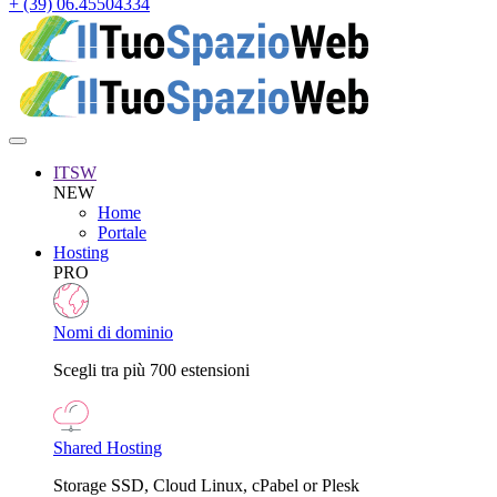
+ (39) 06.45504334
ITSW
NEW
Home
Portale
Hosting
PRO
Nomi di dominio
Scegli tra più 700 estensioni
Shared Hosting
Storage SSD, Cloud Linux, cPabel or Plesk