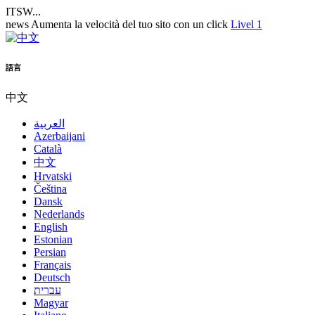
ITSW...
news
Aumenta la velocità del tuo sito con un click
Livel 1
語言
中文
العربية
Azerbaijani
Català
中文
Hrvatski
Čeština
Dansk
Nederlands
English
Estonian
Persian
Français
Deutsch
עברית
Magyar