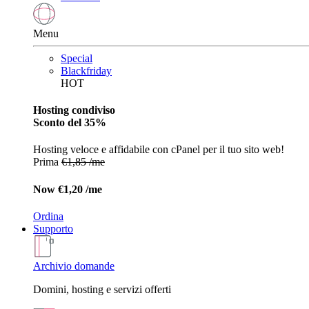
Menu
Special
Blackfriday
HOT
Hosting condiviso
Sconto del 35%
Hosting veloce e affidabile con cPanel per il tuo sito web!
Prima
€1,85 /me
Now
€1,20 /me
Ordina
Supporto
Archivio domande
Domini, hosting e servizi offerti