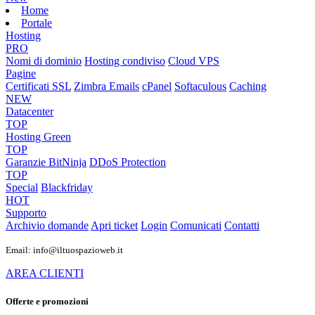
Home
Portale
Hosting
PRO
Nomi di dominio
Hosting condiviso
Cloud VPS
Pagine
Certificati SSL
Zimbra Emails
cPanel
Softaculous
Caching
NEW
Datacenter
TOP
Hosting Green
TOP
Garanzie
BitNinja
DDoS Protection
TOP
Special
Blackfriday
HOT
Supporto
Archivio domande
Apri ticket
Login
Comunicati
Contatti
Email: info@iltuospazioweb.it
AREA CLIENTI
Offerte e promozioni