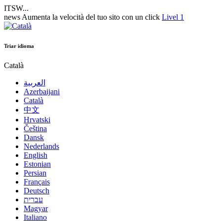
ITSW...
news
Aumenta la velocità del tuo sito con un click
Livel 1
Triar idioma
Català
العربية
Azerbaijani
Català
中文
Hrvatski
Čeština
Dansk
Nederlands
English
Estonian
Persian
Français
Deutsch
עברית
Magyar
Italiano