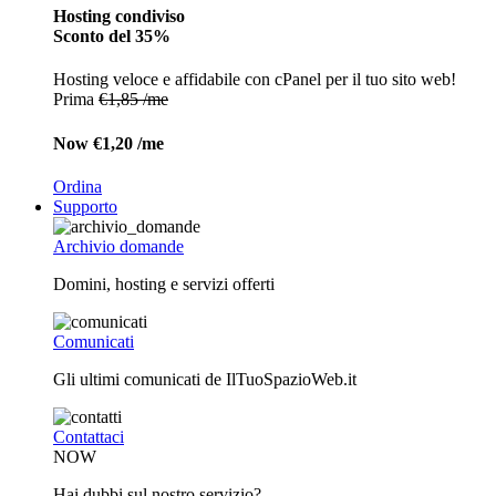
Hosting condiviso
Sconto del 35%
Hosting veloce e affidabile con cPanel per il tuo sito web!
Prima
€1,85 /me
Now
€1,20 /me
Ordina
Supporto
Archivio domande
Domini, hosting e servizi offerti
Comunicati
Gli ultimi comunicati de IlTuoSpazioWeb.it
Contattaci
NOW
Hai dubbi sul nostro servizio?