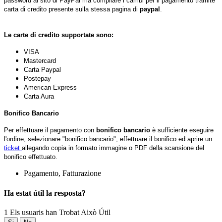
password al sito di PayPal ma compilare i cambi per il pagamento tramite
carta di credito presente sulla stessa pagina di
paypal
.
Le carte di credito supportate sono:
VISA
Mastercard
Carta Paypal
Postepay
American Express
Carta Aura
Bonifico Bancario
Per effettuare il pagamento con
bonifico bancario
è sufficiente eseguire
l'ordine, selezionare "bonifico bancario", effettuare il bonifico ed aprire un
ticket
allegando copia in formato immagine o PDF della scansione del
bonifico effettuato.
Pagamento, Fatturazione
Ha estat útil la resposta?
1 Els usuaris han Trobat Això Útil