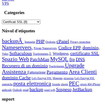
VPS
Categories
Núvol d'etiquetes
backupÂ
PHP
cPanel
Immagini
Orologio
Privacy protection
Nameservers,
Codice EPP,
dominio,
Private Nameservers,
Softaculous
certificato SSL
Wordpress,
Video
Trasferimento,Â
Spazio Web
MySQL
PatchMan
ftp
DNS
Upgrade
Recupero di un dominio
Trasferimento
Assistenza
Area Clienti
Pagamento
Fatturazione
dominio
Cache
Let's Encrypt SSL
Magento
sicurezza
Let's Encrypt SSL
posta elettronica
PEC
statistiche
Joomla
plugin
errore 404
iPhone
backup
Sospeso
JetBackup
authcode
Outlook
email
spazi web
suport