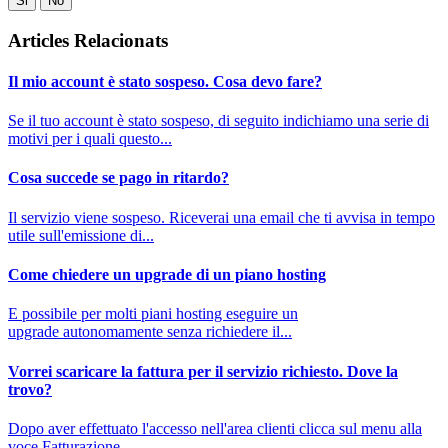
Si
No
Articles Relacionats
Il mio account è stato sospeso. Cosa devo fare?
Se il tuo account è stato sospeso, di seguito indichiamo una serie di
motivi per i quali questo...
Cosa succede se pago in ritardo?
Il servizio viene sospeso. Riceverai una email che ti avvisa in tempo
utile sull'emissione di...
Come chiedere un upgrade di un piano hosting
E possibile per molti piani hosting eseguire un
upgrade autonomamente senza richiedere il...
Vorrei scaricare la fattura per il servizio richiesto. Dove la
trovo?
Dopo aver effettuato l'accesso nell'area clienti clicca sul menu alla
voce Fatturazione.