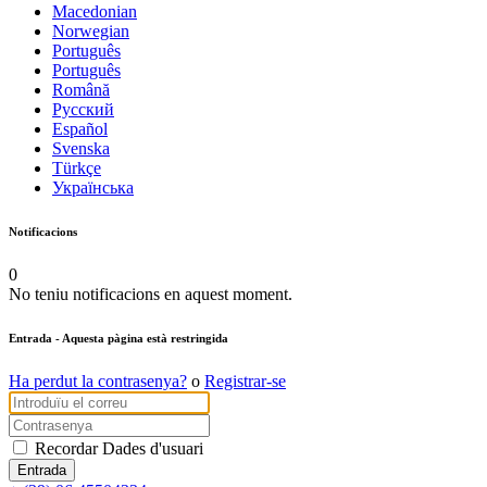
Macedonian
Norwegian
Português
Português
Română
Русский
Español
Svenska
Türkçe
Українська
Notificacions
0
No teniu notificacions en aquest moment.
Entrada
- Aquesta pàgina està restringida
Ha perdut la contrasenya?
o
Registrar-se
Recordar Dades d'usuari