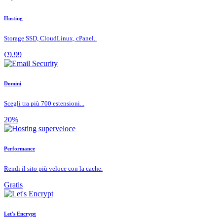
Hosting
Storage SSD, CloudLinux, cPanel..
€9,99
Domini
Scegli tra più 700 estensioni...
20%
Performance
Rendi il sito più veloce con la cache.
Gratis
Let's Encrypt