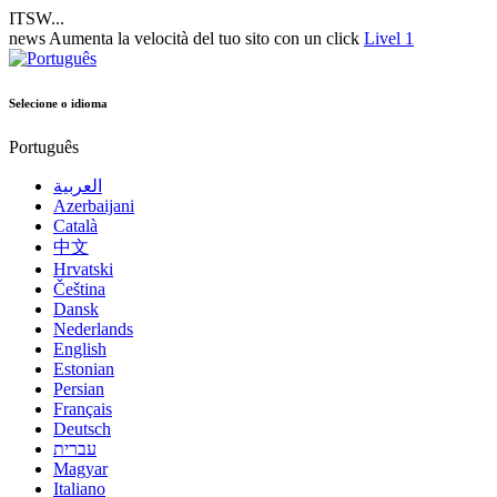
ITSW...
news
Aumenta la velocità del tuo sito con un click
Livel 1
Selecione o idioma
Português
العربية
Azerbaijani
Català
中文
Hrvatski
Čeština
Dansk
Nederlands
English
Estonian
Persian
Français
Deutsch
עברית
Magyar
Italiano