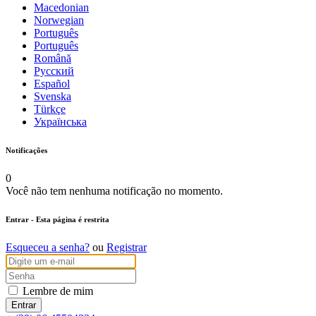
Macedonian
Norwegian
Português
Português
Română
Русский
Español
Svenska
Türkçe
Українська
Notificações
0
Você não tem nenhuma notificação no momento.
Entrar
- Esta página é restrita
Esqueceu a senha?
ou
Registrar
Lembre de mim