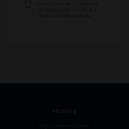
Il primo passo per l'installazione
del certificato SSL è quello di
creare una chiave privata da...
Hosting
Registrazione dominio