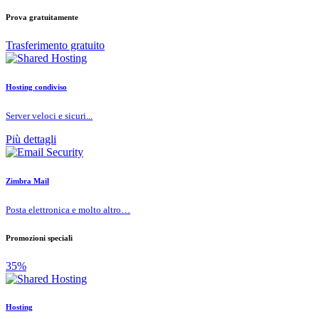
Prova gratuitamente
Trasferimento gratuito
Hosting condiviso
Server veloci e sicuri...
Più dettagli
Zimbra Mail
Posta elettronica e molto altro…
Promozioni speciali
35%
Hosting