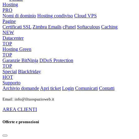
Hosting
PRO
Nomi di dominio
Hosting condiviso
Cloud VPS
Pagine
Certificati SSL
Zimbra Emails
cPanel
Softaculous
Caching
NEW
Datacenter
TOP
Hosting Green
TOP
Garanzie
BitNinja
DDoS Protection
TOP
Special
Blackfriday
HOT
Supporto
Archivio domande
Apri ticket
Login
Comunicati
Contatti
Email: info@iltuospazioweb.it
AREA CLIENTI
Offerte e promozioni