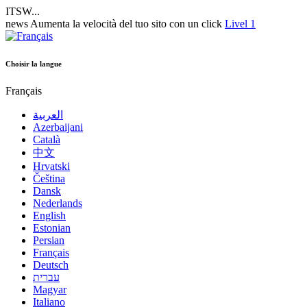
ITSW...
news
Aumenta la velocità del tuo sito con un click
Livel 1
Choisir la langue
Français
العربية
Azerbaijani
Català
中文
Hrvatski
Čeština
Dansk
Nederlands
English
Estonian
Persian
Français
Deutsch
עברית
Magyar
Italiano