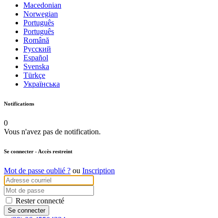
Macedonian
Norwegian
Português
Português
Română
Русский
Español
Svenska
Türkçe
Українська
Notifications
0
Vous n'avez pas de notification.
Se connecter
- Accès restreint
Mot de passe oublié ?
ou
Inscription
Rester connecté