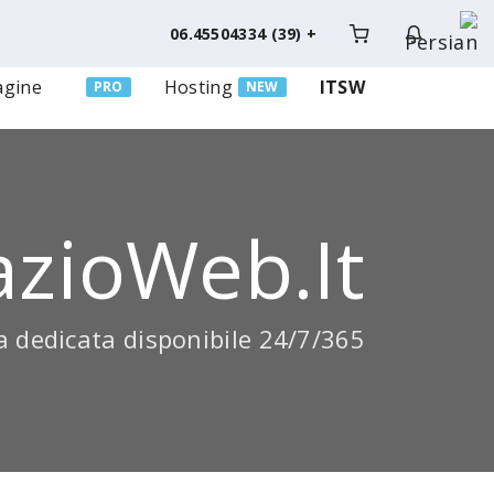
+ (39) 06.45504334
agine
Hosting
ITSW
PRO
NEW
azioWeb.it
 dedicata disponibile 24/7/365