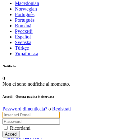
Macedonian
Norwegian
Português
Português
Română
Русский
Español
Svenska
Türkçe
Українська
Notifiche
0
Non ci sono notifiche al momento.
Accedi
- Questa pagina è riservata
Password dimenticata?
o
Registrati
Ricordami