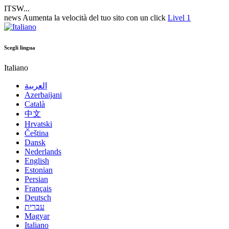
ITSW...
news
Aumenta la velocità del tuo sito con un click
Livel 1
Scegli lingua
Italiano
العربية
Azerbaijani
Català
中文
Hrvatski
Čeština
Dansk
Nederlands
English
Estonian
Persian
Français
Deutsch
עברית
Magyar
Italiano