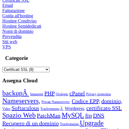
Certificati SSL
Email
Fatturazione
Guida all'hosting
Hosting Condiviso
Hosting Semidedicati
Nomi di dominio
Prevendita
Siti web
VPS
Categorie
Assegna Cloud
backupÂ
PHP
cPanel
Immagini
Orologio
Privacy protection
Nameservers,
Codice EPP,
dominio,
Private Nameservers,
Softaculous
certificato SSL
Wordpress,
Video
Trasferimento,Â
Spazio Web
MySQL
PatchMan
ftp
DNS
Upgrade
Recupero di un dominio
Trasferimento