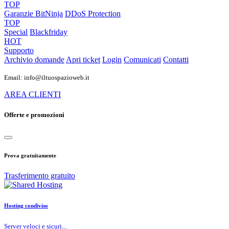
TOP
Garanzie
BitNinja
DDoS Protection
TOP
Special
Blackfriday
HOT
Supporto
Archivio domande
Apri ticket
Login
Comunicati
Contatti
Email: info@iltuospazioweb.it
AREA CLIENTI
Offerte e promozioni
Prova gratuitamente
Trasferimento gratuito
Hosting condiviso
Server veloci e sicuri...