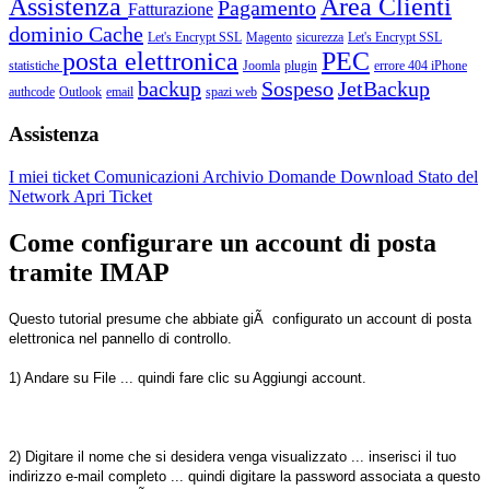
Assistenza
Area Clienti
Pagamento
Fatturazione
dominio
Cache
Let's Encrypt SSL
Magento
sicurezza
Let's Encrypt SSL
posta elettronica
PEC
statistiche
Joomla
plugin
errore 404
iPhone
backup
Sospeso
JetBackup
authcode
Outlook
email
spazi web
Assistenza
I miei ticket
Comunicazioni
Archivio Domande
Download
Stato del
Network
Apri Ticket
Come configurare un account di posta
tramite IMAP
Questo tutorial presume che abbiate giÃ configurato un account di posta
elettronica nel pannello di controllo.
1) Andare su File ... quindi fare clic su Aggiungi account.
2) Digitare il nome che si desidera venga visualizzato ... inserisci il tuo
indirizzo e-mail completo ... quindi digitare la password associata a questo