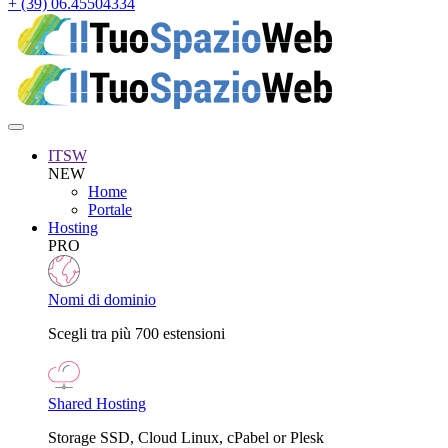
+ (39) 06.45504334
ITSW
NEW
Home
Portale
Hosting
PRO
Nomi di dominio
Scegli tra più 700 estensioni
Shared Hosting
Storage SSD, Cloud Linux, cPabel or Plesk