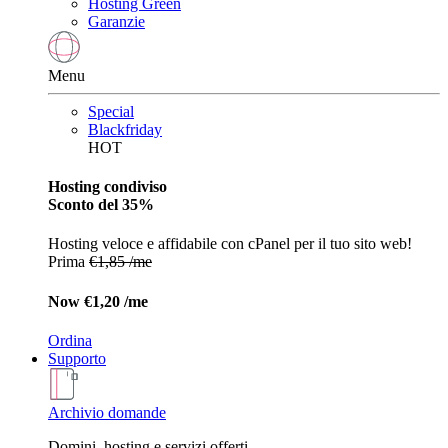
Hosting Green
Garanzie
Menu
Special
Blackfriday
HOT
Hosting condiviso
Sconto del 35%
Hosting veloce e affidabile con cPanel per il tuo sito web!
Prima
€1,85 /me
Now
€1,20 /me
Ordina
Supporto
Archivio domande
Domini, hosting e servizi offerti