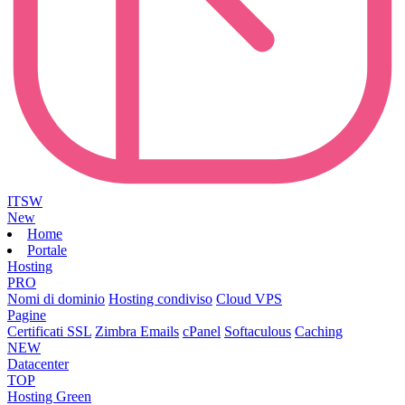
ITSW
New
Home
Portale
Hosting
PRO
Nomi di dominio
Hosting condiviso
Cloud VPS
Pagine
Certificati SSL
Zimbra Emails
cPanel
Softaculous
Caching
NEW
Datacenter
TOP
Hosting Green