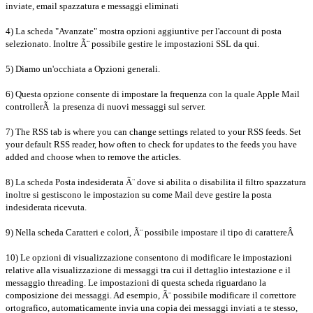
inviate, email spazzatura e messaggi eliminati
4) La scheda "Avanzate" mostra opzioni aggiuntive per l'account di posta
selezionato. Inoltre Ã¨ possibile gestire le impostazioni SSL da qui.
5) Diamo un'occhiata a Opzioni generali.
6) Questa opzione consente di impostare la frequenza con la quale Apple Mail
controllerÃ la presenza di nuovi messaggi sul server.
7) The RSS tab is where you can change settings related to your RSS feeds. Set
your default RSS reader, how often to check for updates to the feeds you have
added and choose when to remove the articles.
8) La scheda Posta indesiderata Ã¨ dove si abilita o disabilita il filtro spazzatura
inoltre si gestiscono le impostazion su come Mail deve gestire la posta
indesiderata ricevuta.
9) Nella scheda Caratteri e colori, Ã¨ possibile impostare il tipo di carattereÂ
10) Le opzioni di visualizzazione consentono di modificare le impostazioni
relative alla visualizzazione di messaggi tra cui il dettaglio intestazione e il
messaggio threading. Le impostazioni di questa scheda riguardano la
composizione dei messaggi. Ad esempio, Ã¨ possibile modificare il correttore
ortografico, automaticamente invia una copia dei messaggi inviati a te stesso,