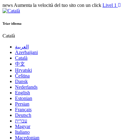
news
Aumenta la velocità del tuo sito con un click
Livel 1
Triar idioma
Català
العربية
Azerbaijani
Català
中文
Hrvatski
Čeština
Dansk
Nederlands
English
Estonian
Persian
Français
Deutsch
עברית
Magyar
Italiano
Macedonian