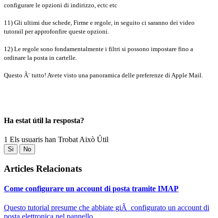
configurare le opzioni di indirizzo, ectc etc
11) Gli ultimi due schede, Firme e regole, in seguito ci saranno dei video
tutorail per approfonfire queste opzioni.
12) Le regole sono fondamentalmente i filtri si possono impostare fino a
ordinare la posta in cartelle.
Questo Ã¨ tutto! Avete visto una panoramica delle preferenze di Apple Mail.
Ha estat útil la resposta?
1 Els usuaris han Trobat Això Útil
Si
No
Articles Relacionats
Come configurare un account di posta tramite IMAP
Questo tutorial presume che abbiate giÃ configurato un account di
posta elettronica nel pannello...