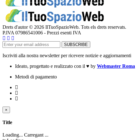
Drets d'autor © 2026 IlTuoSpazioWeb. Tots els drets reservats.
P.IVA 07986541006 - Prezzi esenti IVA
Iscriviti alla nostra newsletter per ricevere notizie e aggiornamenti
Ideato, progettato e realizzato con il
♥
by
Webmaster Roma
Metodi di pagamento
×
Close
Tancar ticket
Title
Loading... Carregant ...