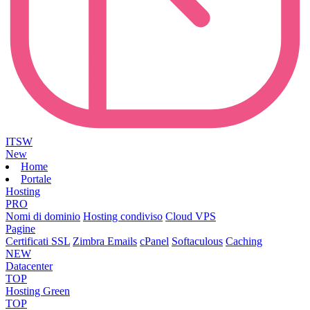
ITSW
New
Home
Portale
Hosting
PRO
Nomi di dominio
Hosting condiviso
Cloud VPS
Pagine
Certificati SSL
Zimbra Emails
cPanel
Softaculous
Caching
NEW
Datacenter
TOP
Hosting Green
TOP