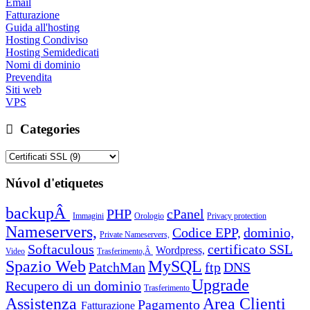
Email
Fatturazione
Guida all'hosting
Hosting Condiviso
Hosting Semidedicati
Nomi di dominio
Prevendita
Siti web
VPS
Categories
Núvol d'etiquetes
backupÂ
PHP
cPanel
Immagini
Orologio
Privacy protection
Nameservers,
Codice EPP,
dominio,
Private Nameservers,
Softaculous
certificato SSL
Wordpress,
Video
Trasferimento,Â
Spazio Web
MySQL
PatchMan
ftp
DNS
Upgrade
Recupero di un dominio
Trasferimento
Assistenza
Area Clienti
Pagamento
Fatturazione