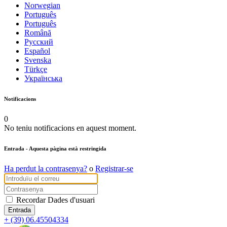
Norwegian
Português
Português
Română
Русский
Español
Svenska
Türkçe
Українська
Notificacions
0
No teniu notificacions en aquest moment.
Entrada
- Aquesta pàgina està restringida
Ha perdut la contrasenya?
o
Registrar-se
Recordar Dades d'usuari
+ (39) 06.45504334