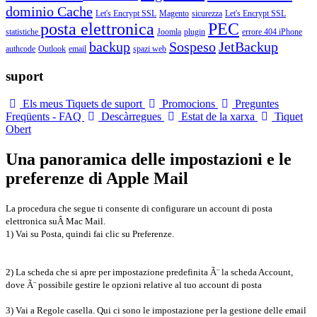
dominio
Cache
Let's Encrypt SSL
Magento
sicurezza
Let's Encrypt SSL
posta elettronica
PEC
statistiche
Joomla
plugin
errore 404
iPhone
backup
Sospeso
JetBackup
authcode
Outlook
email
spazi web
suport
Els meus Tiquets de suport
Promocions
Preguntes
Freqüents - FAQ
Descàrregues
Estat de la xarxa
Tiquet
Obert
Una panoramica delle impostazioni e le
preferenze di Apple Mail
La procedura che segue ti consente di configurare un account di posta
elettronica su
Â Mac Mail.
1) Vai su Posta, quindi fai clic su Preferenze.
2) La scheda che si apre per impostazione predefinita Ã¨ la scheda Account,
dove Ã¨ possibile gestire le opzioni relative al tuo account di posta
3) Vai a Regole casella. Qui ci sono le impostazione per la gestione delle email