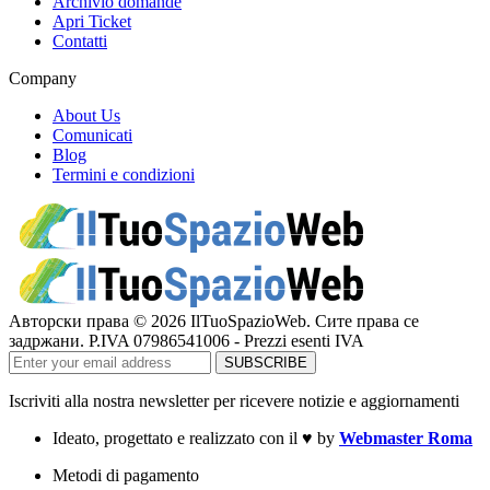
Archivio domande
Apri Ticket
Contatti
Company
About Us
Comunicati
Blog
Termini e condizioni
Авторски права © 2026 IlTuoSpazioWeb. Сите права се
задржани. P.IVA 07986541006 - Prezzi esenti IVA
Iscriviti alla nostra newsletter per ricevere notizie e aggiornamenti
Ideato, progettato e realizzato con il
♥
by
Webmaster Roma
Metodi di pagamento