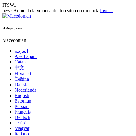
ITSW...
news
Aumenta la velocità del tuo sito con un click
Livel 1
Избери јазик
Macedonian
العربية
Azerbaijani
Català
中文
Hrvatski
Čeština
Dansk
Nederlands
English
Estonian
Persian
Français
Deutsch
עברית
Magyar
Italiano