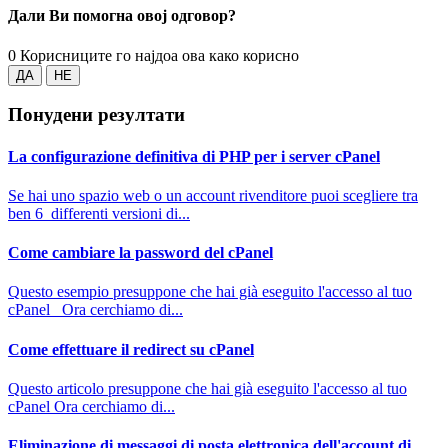
Дали Ви помогна овој одговор?
0 Корисниците го најдоа ова како корисно
ДА
НЕ
Понудени резултати
La configurazione definitiva di PHP per i server cPanel
Se hai uno spazio web o un account rivenditore puoi scegliere tra
ben 6 differenti versioni di...
Come cambiare la password del cPanel
Questo esempio presuppone che hai già eseguito l'accesso al tuo
cPanel Ora cerchiamo di...
Come effettuare il redirect su cPanel
Questo articolo presuppone che hai già eseguito l'accesso al tuo
cPanel Ora cerchiamo di...
Eliminazione di messaggi di posta elettronica dell'account di