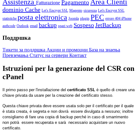
Assistenza
Area Clienti
Pagamento
Fatturazione
dominio
Cache
Let's Encrypt SSL
Magento
sicurezza
Let's Encrypt SSL
posta elettronica
PEC
statistiche
Joomla
plugin
errore 404
iPhone
backup
Sospeso
JetBackup
authcode
Outlook
email
spazi web
Поддршка
Тикети за поддршка
Акции и промоции
База на знаења
Превземања
Статус на сервери
Контакт
Istruzioni per la generazione del CSR con
cPanel
Il primo passo per l'installazione del
certificato SSL
è quello di creare una
chiave privata da usare per la creazione del certificato stesso.
Questa chiave privata deve essere usata solo per il certificato per il quale
è stata creata, è segreta e non dovrà essere divulgata a nessuno; inoltre
consigliamo di fare una copia di backup perché in caso di smarrimento
non potrà essere recuperata e sarà necessario acquistare un nuovo
certificato.