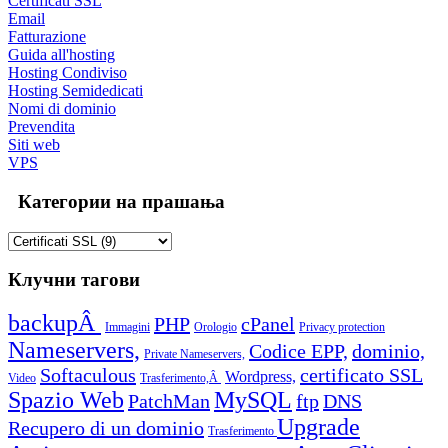
Certificati SSL
Email
Fatturazione
Guida all'hosting
Hosting Condiviso
Hosting Semidedicati
Nomi di dominio
Prevendita
Siti web
VPS
Категории на прашања
Клучни тагови
backupÂ
PHP
cPanel
Immagini
Orologio
Privacy protection
Nameservers,
Codice EPP,
dominio,
Private Nameservers,
Softaculous
certificato SSL
Wordpress,
Video
Trasferimento,Â
Spazio Web
MySQL
PatchMan
ftp
DNS
Upgrade
Recupero di un dominio
Trasferimento