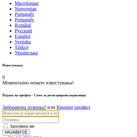
Macedonian
Norwegian
Português
Português
Română
Русский
Español
Svenska
Türkçe
Українська
Известувања
0
Моментално немате известувања!
Најава на профил
- Само за регистрирани корисници.
Заборавена лозинка?
или
Креирај профил
Запомни ме