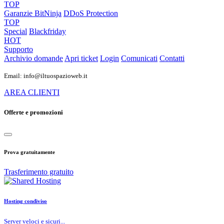
TOP
Garanzie
BitNinja
DDoS Protection
TOP
Special
Blackfriday
HOT
Supporto
Archivio domande
Apri ticket
Login
Comunicati
Contatti
Email: info@iltuospazioweb.it
AREA CLIENTI
Offerte e promozioni
Prova gratuitamente
Trasferimento gratuito
Hosting condiviso
Server veloci e sicuri...