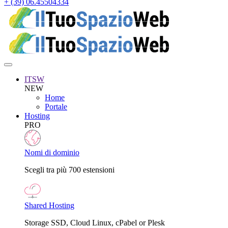
+ (39) 06.45504334
ITSW
NEW
Home
Portale
Hosting
PRO
Nomi di dominio
Scegli tra più 700 estensioni
Shared Hosting
Storage SSD, Cloud Linux, cPabel or Plesk