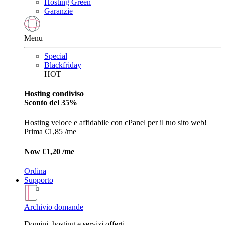
Hosting Green
Garanzie
Menu
Special
Blackfriday
HOT
Hosting condiviso
Sconto del 35%
Hosting veloce e affidabile con cPanel per il tuo sito web!
Prima
€1,85 /me
Now
€1,20 /me
Ordina
Supporto
Archivio domande
Domini, hosting e servizi offerti