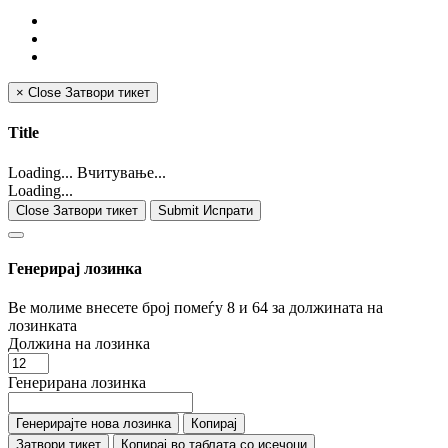
×
Close
Затвори тикет
Title
Loading... Вчитување...
Loading...
Close Затвори тикет
Submit Испрати
Генерирај лозинка
Ве молиме внесете број помеѓу 8 и 64 за должината на
лозинката
Должина на лозинка
Генерирана лозинка
Генерирајте нова лозинка
Копирај
Затвори тикет
Копирај во таблата со исечоци