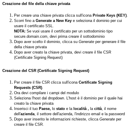
Creazione del file della chiave privata
Per creare una chiave privata clicca sull'icona
Private Keys (KEY)
.
Scorri fino a
Generate a New Key
e seleziona il dominio per cui
usare il certificato SSL.
NOTA:
Se vuoi usare il certificato per un sottodominio tipo
secure.domain.com, devi prima creare il sottodominio
Dopo aver scelto il dominio, clicca su
Generate
per generare il file
della chiave privata
Dopo aver creato la chiave privata, devi creare il file CSR
(Certificate Signing Request)
Creazione del CSR (Certificate Signing Request)
Per creare il file CSR clicca sull'icona
Certificate Signing
Requests (CSR)
.
Ora devi compilare i campi del modulo
Seleziona l'host dal dropdown. L'host è il dominio per il quale hai
creato la chiave privata
Inserisci il tuo
Paese,
lo
stato
e la
località ,
la
città
, il nome
dell'
azienda
, il settore dell'azienda, l'indirizzo email e la password
Dopo aver inserito le informazioni richieste, clicca
Generate
per
creare il file CSR.