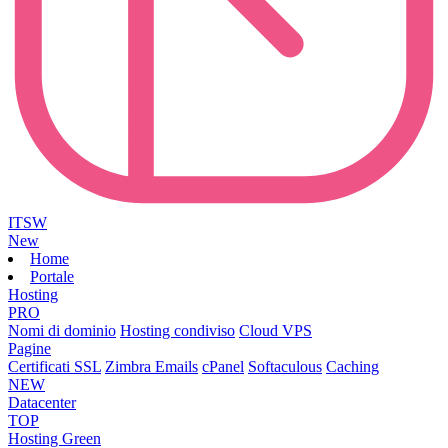
ITSW
New
Home
Portale
Hosting
PRO
Nomi di dominio
Hosting condiviso
Cloud VPS
Pagine
Certificati SSL
Zimbra Emails
cPanel
Softaculous
Caching
NEW
Datacenter
TOP
Hosting Green