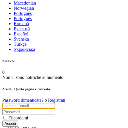
Macedonian
Norwegian
Português
Português
Română
Русский
Español
Svenska
Türkçe
Українська
Notifiche
0
Non ci sono notifiche al momento.
Accedi
- Questa pagina è riservata
Password dimenticata?
o
Registrati
Ricordami