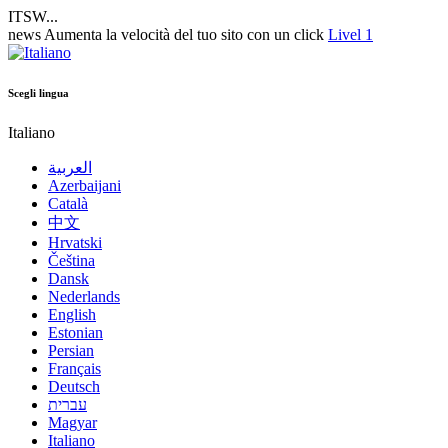
ITSW...
news
Aumenta la velocità del tuo sito con un click
Livel 1
Scegli lingua
Italiano
العربية
Azerbaijani
Català
中文
Hrvatski
Čeština
Dansk
Nederlands
English
Estonian
Persian
Français
Deutsch
עברית
Magyar
Italiano