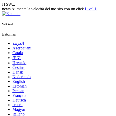
ITSW...
news
Aumenta la velocità del tuo sito con un click
Livel 1
Vali keel
Estonian
العربية
Azerbaijani
Català
中文
Hrvatski
Čeština
Dansk
Nederlands
English
Estonian
Persian
Français
Deutsch
עברית
Magyar
Italiano