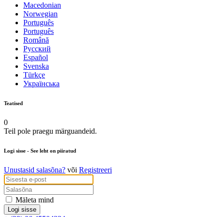
Macedonian
Norwegian
Português
Português
Română
Русский
Español
Svenska
Türkçe
Українська
Teatised
0
Teil pole praegu märguandeid.
Logi sisse
- See leht on piiratud
Unustasid salasõna?
või
Registreeri
Mäleta mind