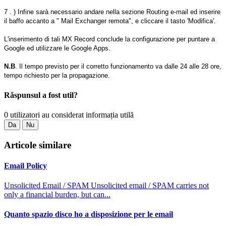
7 . ) Infine sarà necessario andare nella sezione Routing e-mail ed inserire
il baffo accanto a " Mail Exchanger remota", e cliccare il tasto 'Modifica'.
L'inserimento di tali MX Record conclude la configurazione per puntare a
Google ed utilizzare le Google Apps.
N.B
. Il tempo previsto per il corretto funzionamento va dalle 24 alle 28 ore,
tempo richiesto per la propagazione.
Răspunsul a fost util?
0 utilizatori au considerat informația utilă
Da
Nu
Articole similare
Email Policy
Unsolicited Email / SPAM Unsolicited email / SPAM carries not
only a financial burden, but can...
Quanto spazio disco ho a disposizione per le email