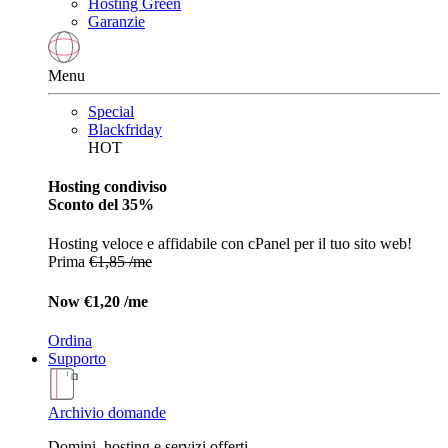
Hosting Green
Garanzie
Menu
Special
Blackfriday
HOT
Hosting condiviso
Sconto del 35%
Hosting veloce e affidabile con cPanel per il tuo sito web!
Prima
€1,85 /me
Now
€1,20 /me
Ordina
Supporto
Archivio domande
Domini, hosting e servizi offerti