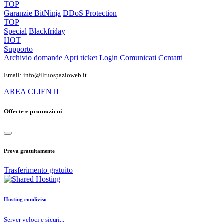
TOP
Garanzie
BitNinja
DDoS Protection
TOP
Special
Blackfriday
HOT
Supporto
Archivio domande
Apri ticket
Login
Comunicati
Contatti
Email: info@iltuospazioweb.it
AREA CLIENTI
Offerte e promozioni
Prova gratuitamente
Trasferimento gratuito
Hosting condiviso
Server veloci e sicuri...