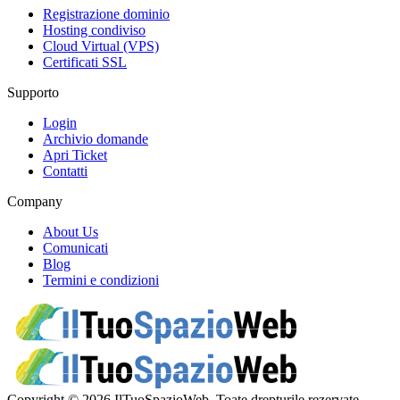
Registrazione dominio
Hosting condiviso
Cloud Virtual (VPS)
Certificati SSL
Supporto
Login
Archivio domande
Apri Ticket
Contatti
Company
About Us
Comunicati
Blog
Termini e condizioni
Copyright © 2026 IlTuoSpazioWeb. Toate drepturile rezervate.