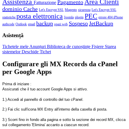
Assistenza
Area Clienti
Pagamento
Fatturazione
dominio
Cache
Let's Encrypt SSL
Magento
sicurezza
Let's Encrypt SSL
posta elettronica
PEC
statistiche
Joomla
plugin
errore 404
iPhone
backup
Sospeso
JetBackup
authcode
Outlook
email
spazi web
Asistență
Tichetele mele
Anunțuri
Biblioteca de cunoștințe
Fișiere
Starea
sistemelor
Deschide Tichet
Configurare gli MX Records da cPanel
per Google Apps
Prima di iniziare :
Assicurati che il tuo account Google Apps si attivo.
1.) Accedi al pannello di controllo del tuo cPanel.
2.) Fai clic sull'icona MX Entry all'interno della casella di posta.
3.) Scorri fino in fondo alla pagina e sotto la sezione dei record MX, clicca
sul collegamento 'Elimina' accanto a ciascun record.