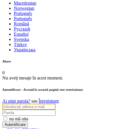
Macedonian
Norwegian
Português
Português
Română
Русский
Español
Svenska
Türkçe
Українська
Alerte
0
Nu aveți mesaje în acest moment.
Autentificare
- Accesul la această pagină este restricționat
Ai uitat parola?
sau
Înregistrare
nu mă uita