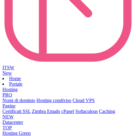
ITSW
New
Home
Portale
Hosting
PRO
Nomi di dominio
Hosting condiviso
Cloud VPS
Pagine
Certificati SSL
Zimbra Emails
cPanel
Softaculous
Caching
NEW
Datacenter
TOP
Hosting Green