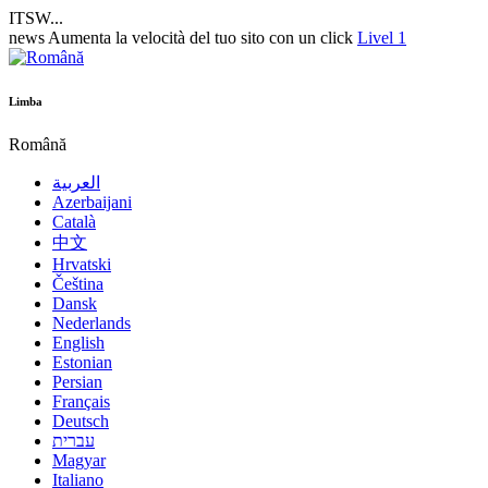
ITSW...
news
Aumenta la velocità del tuo sito con un click
Livel 1
Limba
Română
العربية
Azerbaijani
Català
中文
Hrvatski
Čeština
Dansk
Nederlands
English
Estonian
Persian
Français
Deutsch
עברית
Magyar
Italiano