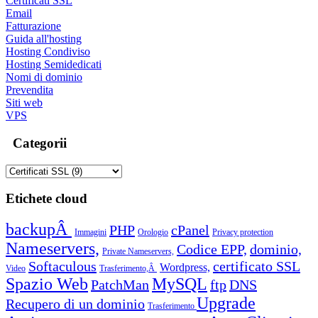
Certificati SSL
Email
Fatturazione
Guida all'hosting
Hosting Condiviso
Hosting Semidedicati
Nomi di dominio
Prevendita
Siti web
VPS
Categorii
Etichete cloud
backupÂ
PHP
cPanel
Immagini
Orologio
Privacy protection
Nameservers,
Codice EPP,
dominio,
Private Nameservers,
Softaculous
certificato SSL
Wordpress,
Video
Trasferimento,Â
Spazio Web
MySQL
PatchMan
ftp
DNS
Upgrade
Recupero di un dominio
Trasferimento