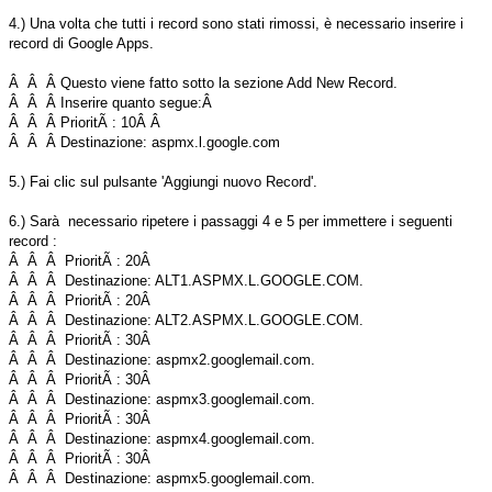
4.) Una volta che tutti i record sono stati rimossi, è necessario inserire i
record di Google Apps.
Â Â Â Questo viene fatto sotto la sezione Add New Record.
Â Â Â Inserire quanto segue:Â
Â Â Â PrioritÃ : 10Â Â
Â Â Â Destinazione: aspmx.l.google.com
5.) Fai clic sul pulsante 'Aggiungi nuovo Record'.
6.) Sarà necessario ripetere i passaggi 4 e 5 per immettere i seguenti
record :
Â Â Â PrioritÃ : 20Â
Â Â Â Destinazione: ALT1.ASPMX.L.GOOGLE.COM.
Â Â Â PrioritÃ : 20Â
Â Â Â Destinazione: ALT2.ASPMX.L.GOOGLE.COM.
Â Â Â PrioritÃ : 30Â
Â Â Â Destinazione: aspmx2.googlemail.com.
Â Â Â PrioritÃ : 30Â
Â Â Â Destinazione: aspmx3.googlemail.com.
Â Â Â PrioritÃ : 30Â
Â Â Â Destinazione: aspmx4.googlemail.com.
Â Â Â PrioritÃ : 30Â
Â Â Â Destinazione: aspmx5.googlemail.com.