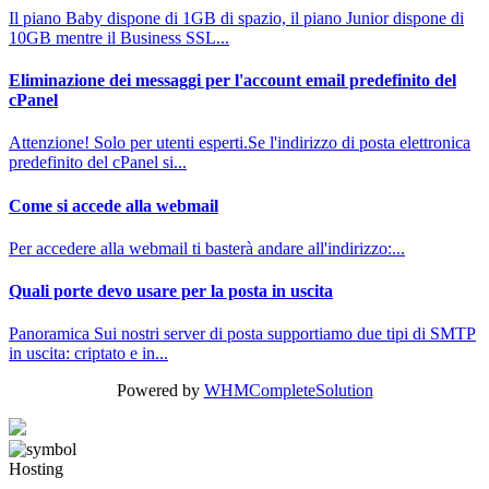
Il piano Baby dispone di 1GB di spazio, il piano Junior dispone di
10GB mentre il Business SSL...
Eliminazione dei messaggi per l'account email predefinito del
cPanel
Attenzione! Solo per utenti esperti.Se l'indirizzo di posta elettronica
predefinito del cPanel si...
Come si accede alla webmail
Per accedere alla webmail ti basterà andare all'indirizzo:...
Quali porte devo usare per la posta in uscita
Panoramica Sui nostri server di posta supportiamo due tipi di SMTP
in uscita: criptato e in...
Powered by
WHMCompleteSolution
Hosting