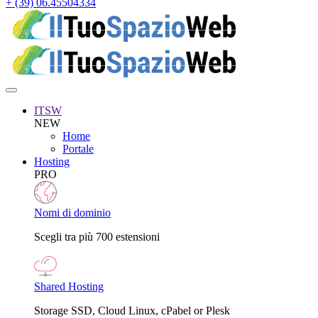
+ (39) 06.45504334
ITSW
NEW
Home
Portale
Hosting
PRO
Nomi di dominio
Scegli tra più 700 estensioni
Shared Hosting
Storage SSD, Cloud Linux, cPabel or Plesk