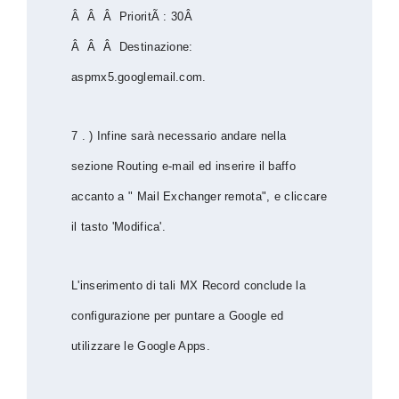
Â Â Â PrioritÃ : 30Â
Â Â Â Destinazione:
aspmx5.googlemail.com.
7 . ) Infine sarà necessario andare nella
sezione Routing e-mail ed inserire il baffo
accanto a " Mail Exchanger remota", e cliccare
il tasto 'Modifica'.
L'inserimento di tali MX Record conclude la
configurazione per puntare a Google ed
utilizzare le Google Apps.