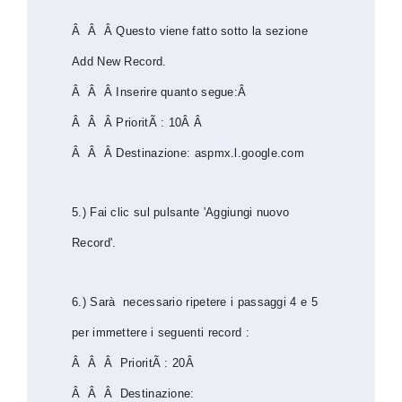
Â Â Â Questo viene fatto sotto la sezione
Add New Record.
Â Â Â Inserire quanto segue:Â
Â Â Â PrioritÃ : 10Â Â
Â Â Â Destinazione: aspmx.l.google.com
5.) Fai clic sul pulsante 'Aggiungi nuovo
Record'.
6.) Sarà necessario ripetere i passaggi 4 e 5
per immettere i seguenti record :
Â Â Â PrioritÃ : 20Â
Â Â Â Destinazione: