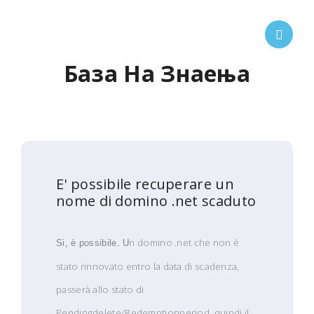
База На Знаења
E' possibile recuperare un
nome di domino .net scaduto
n domino .net che non è
Si, è possibile. U
stato rinnovato entro la data di scadenza,
passerà allo stato di
Pendingdelete/Redemptionperiod, quindi il