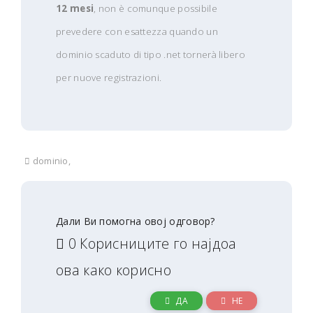
12 mesi
, non è comunque possibile
prevedere con esattezza quando un
dominio scaduto di tipo .net tornerà libero
per nuove registrazioni.
dominio,
Дали Ви помогна овој одговор?
0 Корисниците го најдоа
ова како корисно
ДА
НЕ