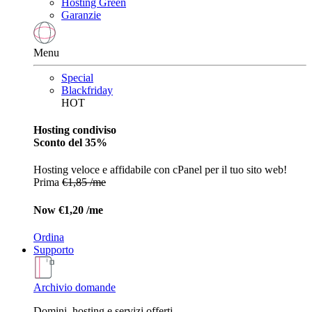
Hosting Green
Garanzie
Menu
Special
Blackfriday
HOT
Hosting condiviso
Sconto del 35%
Hosting veloce e affidabile con cPanel per il tuo sito web!
Prima
€1,85 /me
Now
€1,20 /me
Ordina
Supporto
Archivio domande
Domini, hosting e servizi offerti