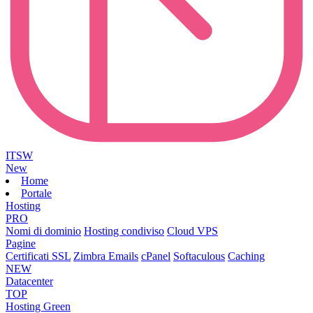
ITSW
New
Home
Portale
Hosting
PRO
Nomi di dominio
Hosting condiviso
Cloud VPS
Pagine
Certificati SSL
Zimbra Emails
cPanel
Softaculous
Caching
NEW
Datacenter
TOP
Hosting Green