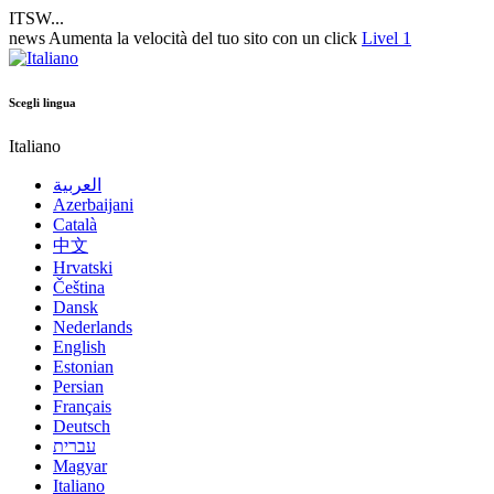
ITSW...
news
Aumenta la velocità del tuo sito con un click
Livel 1
Scegli lingua
Italiano
العربية
Azerbaijani
Català
中文
Hrvatski
Čeština
Dansk
Nederlands
English
Estonian
Persian
Français
Deutsch
עברית
Magyar
Italiano