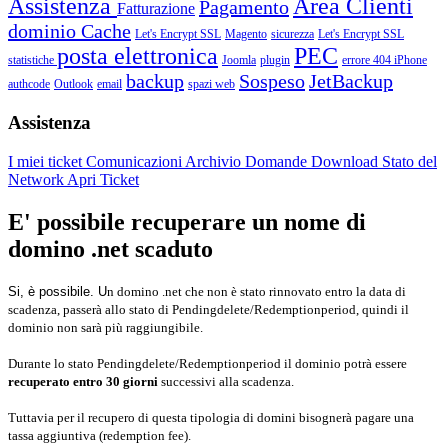
Assistenza
Area Clienti
Pagamento
Fatturazione
dominio
Cache
Let's Encrypt SSL
Magento
sicurezza
Let's Encrypt SSL
posta elettronica
PEC
statistiche
Joomla
plugin
errore 404
iPhone
backup
Sospeso
JetBackup
authcode
Outlook
email
spazi web
Assistenza
I miei ticket
Comunicazioni
Archivio Domande
Download
Stato del
Network
Apri Ticket
E' possibile recuperare un nome di
domino .net scaduto
Si, è possibile. U
n domino .net che non è stato rinnovato entro la data di
scadenza, passerà allo stato di Pendingdelete/Redemptionperiod, quindi il
dominio non sarà più raggiungibile.
Durante lo stato Pendingdelete/Redemptionperiod il dominio potrà essere
recuperato entro 30 giorni
successivi alla scadenza.
Tuttavia per il recupero di questa tipologia di domini bisognerà pagare una
tassa aggiuntiva (redemption fee).