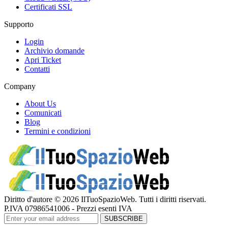
Certificati SSL
Supporto
Login
Archivio domande
Apri Ticket
Contatti
Company
About Us
Comunicati
Blog
Termini e condizioni
Diritto d'autore © 2026 IlTuoSpazioWeb. Tutti i diritti riservati.
P.IVA 07986541006 - Prezzi esenti IVA