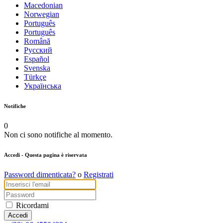
Macedonian
Norwegian
Português
Português
Română
Русский
Español
Svenska
Türkçe
Українська
Notifiche
0
Non ci sono notifiche al momento.
Accedi
- Questa pagina è riservata
Password dimenticata?
o
Registrati
Ricordami