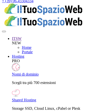
+ (39) 06.45504334
ITSW
NEW
Home
Portale
Hosting
PRO
Nomi di dominio
Scegli tra più 700 estensioni
Shared Hosting
Storage SSD, Cloud Linux, cPabel or Plesk