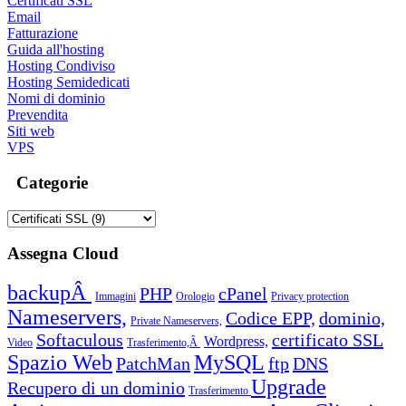
Certificati SSL
Email
Fatturazione
Guida all'hosting
Hosting Condiviso
Hosting Semidedicati
Nomi di dominio
Prevendita
Siti web
VPS
Categorie
Assegna Cloud
backupÂ
PHP
cPanel
Immagini
Orologio
Privacy protection
Nameservers,
Codice EPP,
dominio,
Private Nameservers,
Softaculous
certificato SSL
Wordpress,
Video
Trasferimento,Â
Spazio Web
MySQL
PatchMan
ftp
DNS
Upgrade
Recupero di un dominio
Trasferimento