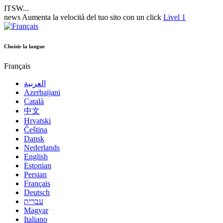
ITSW...
news
Aumenta la velocità del tuo sito con un click
Livel 1
Choisir la langue
Français
العربية
Azerbaijani
Català
中文
Hrvatski
Čeština
Dansk
Nederlands
English
Estonian
Persian
Français
Deutsch
עברית
Magyar
Italiano