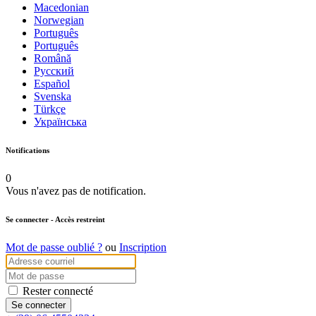
Macedonian
Norwegian
Português
Português
Română
Русский
Español
Svenska
Türkçe
Українська
Notifications
0
Vous n'avez pas de notification.
Se connecter
- Accès restreint
Mot de passe oublié ?
ou
Inscription
Rester connecté