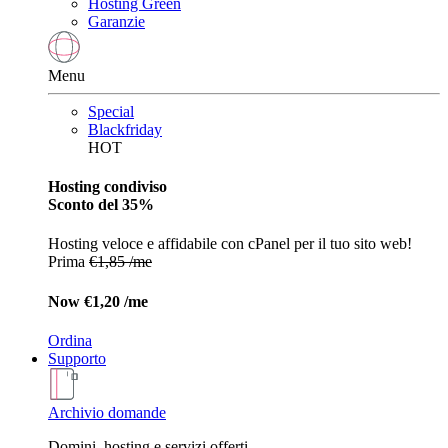
Hosting Green
Garanzie
Menu
Special
Blackfriday
HOT
Hosting condiviso
Sconto del 35%
Hosting veloce e affidabile con cPanel per il tuo sito web!
Prima
€1,85 /me
Now
€1,20 /me
Ordina
Supporto
Archivio domande
Domini, hosting e servizi offerti