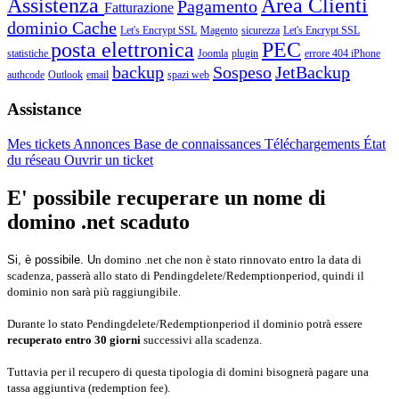
Assistenza
Area Clienti
Pagamento
Fatturazione
dominio
Cache
Let's Encrypt SSL
Magento
sicurezza
Let's Encrypt SSL
posta elettronica
PEC
statistiche
Joomla
plugin
errore 404
iPhone
backup
Sospeso
JetBackup
authcode
Outlook
email
spazi web
Assistance
Mes tickets
Annonces
Base de connaissances
Téléchargements
État
du réseau
Ouvrir un ticket
E' possibile recuperare un nome di
domino .net scaduto
Si, è possibile. U
n domino .net che non è stato rinnovato entro la data di
scadenza, passerà allo stato di Pendingdelete/Redemptionperiod, quindi il
dominio non sarà più raggiungibile.
Durante lo stato Pendingdelete/Redemptionperiod il dominio potrà essere
recuperato entro 30 giorni
successivi alla scadenza.
Tuttavia per il recupero di questa tipologia di domini bisognerà pagare una
tassa aggiuntiva (redemption fee).