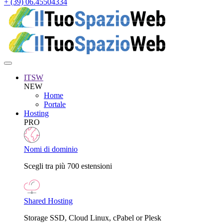
+ (39) 06.45504334
ITSW
NEW
Home
Portale
Hosting
PRO
Nomi di dominio
Scegli tra più 700 estensioni
Shared Hosting
Storage SSD, Cloud Linux, cPabel or Plesk