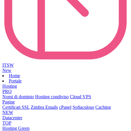
ITSW
New
Home
Portale
Hosting
PRO
Nomi di dominio
Hosting condiviso
Cloud VPS
Pagine
Certificati SSL
Zimbra Emails
cPanel
Softaculous
Caching
NEW
Datacenter
TOP
Hosting Green