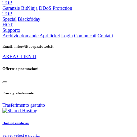
TOP
Garanzie
BitNinja
DDoS Protection
TOP
Special
Blackfriday
HOT
Supporto
Archivio domande
Apri ticket
Login
Comunicati
Contatti
Email: info@iltuospazioweb.it
AREA CLIENTI
Offerte e promozioni
Prova gratuitamente
Trasferimento gratuito
Hosting condiviso
Server veloci e sicuri...