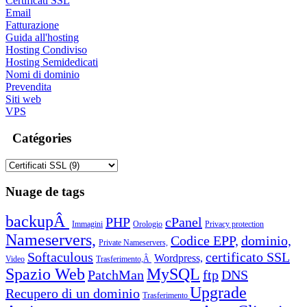
Certificati SSL
Email
Fatturazione
Guida all'hosting
Hosting Condiviso
Hosting Semidedicati
Nomi di dominio
Prevendita
Siti web
VPS
Catégories
Nuage de tags
backupÂ
PHP
cPanel
Immagini
Orologio
Privacy protection
Nameservers,
Codice EPP,
dominio,
Private Nameservers,
Softaculous
certificato SSL
Wordpress,
Video
Trasferimento,Â
Spazio Web
MySQL
PatchMan
ftp
DNS
Upgrade
Recupero di un dominio
Trasferimento