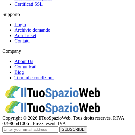
Certificati SSL
Supporto
Login
Archivio domande
Apri Ticket
Contatti
Company
About Us
Comunicati
Blog
Termini e condizioni
Copyright © 2026 IlTuoSpazioWeb. Tous droits réservés. P.IVA
07986541006 - Prezzi esenti IVA