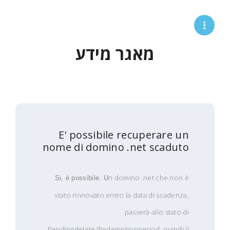
מאגר מידע
E' possibile recuperare un
nome di domino .net scaduto
n domino .net che non è
Si, è possibile. U
stato rinnovato entro la data di scadenza,
passerà allo stato di
Pendingdelete/Redemptionperiod, quindi il