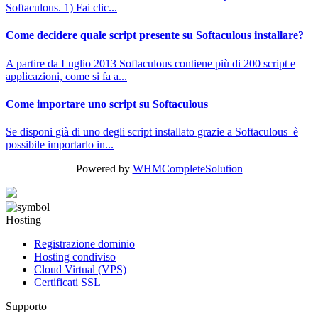
Softaculous. 1) Fai clic...
Come decidere quale script presente su Softaculous installare?
A partire da Luglio 2013 Softaculous contiene più di 200 script e
applicazioni, come si fa a...
Come importare uno script su Softaculous
Se disponi già di uno degli script installato grazie a Softaculous è
possibile importarlo in...
Powered by
WHMCompleteSolution
Hosting
Registrazione dominio
Hosting condiviso
Cloud Virtual (VPS)
Certificati SSL
Supporto