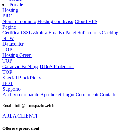
Portale
Hosting
PRO
Nomi di dominio
Hosting condiviso
Cloud VPS
Pagine
Certificati SSL
Zimbra Emails
cPanel
Softaculous
Caching
NEW
Datacenter
TOP
Hosting Green
TOP
Garanzie
BitNinja
DDoS Protection
TOP
Special
Blackfriday
HOT
Supporto
Archivio domande
Apri ticket
Login
Comunicati
Contatti
Email: info@iltuospazioweb.it
AREA CLIENTI
Offerte e promozioni