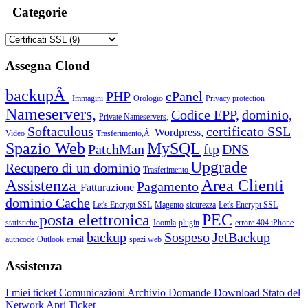
Categorie
Assegna Cloud
backupÂ
PHP
cPanel
Immagini
Orologio
Privacy protection
Nameservers,
Codice EPP,
dominio,
Private Nameservers,
Softaculous
certificato SSL
Wordpress,
Video
Trasferimento,Â
Spazio Web
MySQL
PatchMan
ftp
DNS
Upgrade
Recupero di un dominio
Trasferimento
Assistenza
Area Clienti
Pagamento
Fatturazione
dominio
Cache
Let's Encrypt SSL
Magento
sicurezza
Let's Encrypt SSL
posta elettronica
PEC
statistiche
Joomla
plugin
errore 404
iPhone
backup
Sospeso
JetBackup
authcode
Outlook
email
spazi web
Assistenza
I miei ticket
Comunicazioni
Archivio Domande
Download
Stato del
Network
Apri Ticket