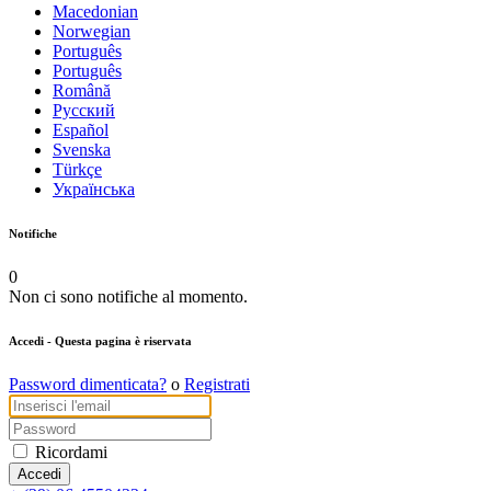
Macedonian
Norwegian
Português
Português
Română
Русский
Español
Svenska
Türkçe
Українська
Notifiche
0
Non ci sono notifiche al momento.
Accedi
- Questa pagina è riservata
Password dimenticata?
o
Registrati
Ricordami