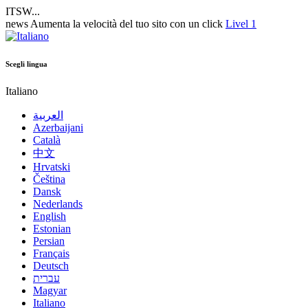
ITSW...
news
Aumenta la velocità del tuo sito con un click
Livel 1
Scegli lingua
Italiano
العربية
Azerbaijani
Català
中文
Hrvatski
Čeština
Dansk
Nederlands
English
Estonian
Persian
Français
Deutsch
עברית
Magyar
Italiano