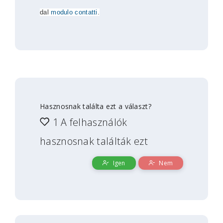
dal
modulo contatti
.
Hasznosnak találta ezt a választ?
1 A felhasználók
hasznosnak találták ezt
Igen
Nem