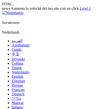
ITSW...
news
Aumenta la velocità del tuo sito con un click
Livel 1
Taal selecteren
Nederlands
العربية
Azerbaijani
Català
中文
Hrvatski
Čeština
Dansk
Nederlands
English
Estonian
Persian
Français
Deutsch
עברית
Magyar
Italiano