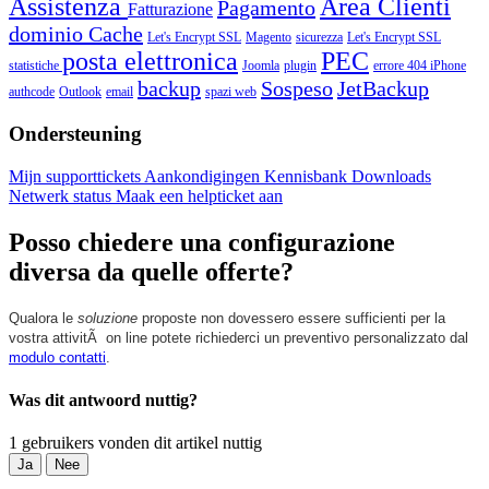
Assistenza
Area Clienti
Pagamento
Fatturazione
dominio
Cache
Let's Encrypt SSL
Magento
sicurezza
Let's Encrypt SSL
posta elettronica
PEC
statistiche
Joomla
plugin
errore 404
iPhone
backup
Sospeso
JetBackup
authcode
Outlook
email
spazi web
Ondersteuning
Mijn supporttickets
Aankondigingen
Kennisbank
Downloads
Netwerk status
Maak een helpticket aan
Posso chiedere una configurazione
diversa da quelle offerte?
Qualora le
soluzione
proposte non dovessero essere sufficienti per la
vostra attivitÃ on line potete richiederci un preventivo personalizzato dal
modulo contatti
.
Was dit antwoord nuttig?
1 gebruikers vonden dit artikel nuttig
Ja
Nee