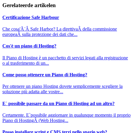
Gerelateerde artikelen
Certificazione Safe Harbour
Che cosa'Ã¨Â Safe Harbor? La direttivaÂ della commissione
europeaÂ sulla protezione dei dati che...
Cos'è un piano di Hosting?
Il Piano di Hosting è un pacchetto di servizi legati alla registrazione
o al trasferimento di un...
Come posso ottenere un Piano di Hosting?
Per ottenere un piano Hosting dovete semplicemente scegliere la
soluzione più adatta alle vostre...
E` possibile passare da un Piano di Hosting ad un altro?
Certamente. E`possibile aggiornare in qualunque momento il proprio
Piano di HostingÂ (Web Hosting...
Posso installare script e CMS terzi nello spazio web?