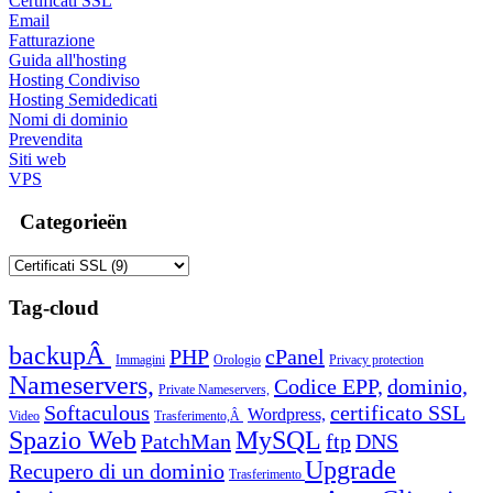
Certificati SSL
Email
Fatturazione
Guida all'hosting
Hosting Condiviso
Hosting Semidedicati
Nomi di dominio
Prevendita
Siti web
VPS
Categorieën
Tag-cloud
backupÂ
PHP
cPanel
Immagini
Orologio
Privacy protection
Nameservers,
Codice EPP,
dominio,
Private Nameservers,
Softaculous
certificato SSL
Wordpress,
Video
Trasferimento,Â
Spazio Web
MySQL
PatchMan
ftp
DNS
Upgrade
Recupero di un dominio
Trasferimento