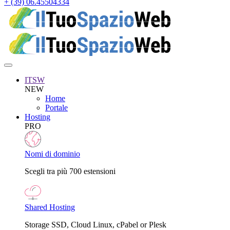
+ (39) 06.45504334
ITSW
NEW
Home
Portale
Hosting
PRO
Nomi di dominio
Scegli tra più 700 estensioni
Shared Hosting
Storage SSD, Cloud Linux, cPabel or Plesk