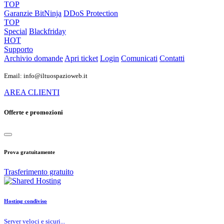
TOP
Garanzie
BitNinja
DDoS Protection
TOP
Special
Blackfriday
HOT
Supporto
Archivio domande
Apri ticket
Login
Comunicati
Contatti
Email: info@iltuospazioweb.it
AREA CLIENTI
Offerte e promozioni
Prova gratuitamente
Trasferimento gratuito
Hosting condiviso
Server veloci e sicuri...