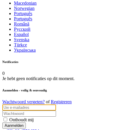
Macedonian
Norwegian
Português
Português
Română
Русский
Español
Svenska
Türkçe
Українська
Notificaties
0
Je hebt geen notificaties op dit moment.
Aanmelden
- veilig & eenvoudig
Wachtwoord vergeten?
of
Registreren
Onthoudt mij