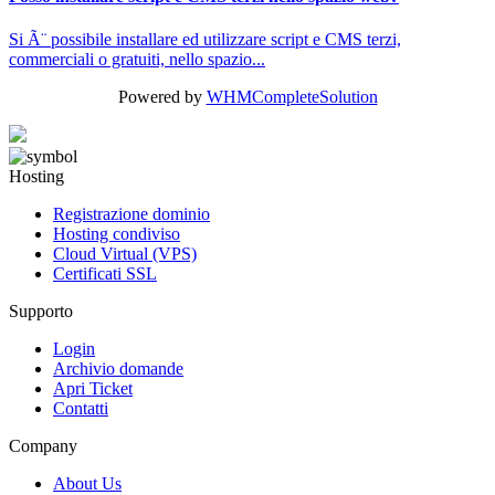
Si Ã¨ possibile installare ed utilizzare script e CMS terzi,
commerciali o gratuiti, nello spazio...
Powered by
WHMCompleteSolution
Hosting
Registrazione dominio
Hosting condiviso
Cloud Virtual (VPS)
Certificati SSL
Supporto
Login
Archivio domande
Apri Ticket
Contatti
Company
About Us