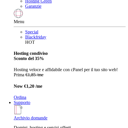
Hosting Green
Garanzie
Menu
Special
Blackfriday
HOT
Hosting condiviso
Sconto del 35%
Hosting veloce e affidabile con cPanel per il tuo sito web!
Prima
€1,85 /me
Now
€1,20 /me
Ordina
Supporto
Archivio domande
Domini, hosting e servizi offerti