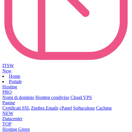
ITSW
New
Home
Portale
Hosting
PRO
Nomi di dominio
Hosting condiviso
Cloud VPS
Pagine
Certificati SSL
Zimbra Emails
cPanel
Softaculous
Caching
NEW
Datacenter
TOP
Hosting Green