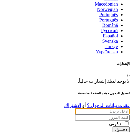
Macedonian
Norwegian
Português
Português
Română
Русский
Español
Svenska
Türkçe
Українська
الإشعارات
0
لا يوجد لديك إشعارات حالياً.
تسجيل الدخول
- هذه الصفحة مخصصة
فقدت بيانات الدخول ؟
أو
الإشتراك
تذكرني