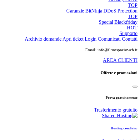
TOP
Garanzie
BitNinja
DDoS Protection
TOP
Special
Blackfriday
HOT
Supporto
Archivio domande
Apri ticket
Login
Comunicati
Contatti
Email: info@iltuospazioweb.it
AREA CLIENTI
Offerte e promozioni
Prova gratuitamente
Trasferimento gratuito
Hosting condiviso