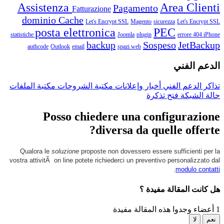
Assistenza
Area Clienti
Pagamento
Fatturazione
dominio
Cache
Let's Encrypt SSL
Magento
sicurezza
Let's Encrypt SSL
posta elettronica
PEC
statistiche
Joomla
plugin
errore 404
iPhone
backup
Sospeso
JetBackup
authcode
Outlook
email
spazi web
الدعم الفني
تذاكر الدعم الفني
أخبار وإعلانات
مكتبة الشروحات
مكتبة الملفات
حالة الشبكة
فتح تذكرة
Posso chiedere una configurazione
diversa da quelle offerte?
Qualora le
soluzione
proposte non dovessero essere sufficienti per la
vostra attivitÃ on line potete richiederci un preventivo personalizzato dal
.
modulo contatti
هل كانت المقالة مفيدة ؟
1 أعضاء وجدوا هذه المقالة مفيدة
نعم
لا