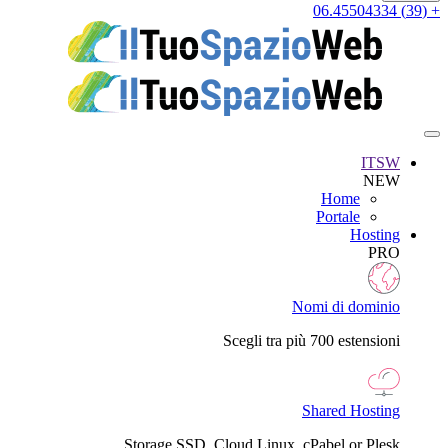
+ (39) 06.45504334
ITSW
NEW
Home
Portale
Hosting
PRO
Nomi di dominio
Scegli tra più 700 estensioni
Shared Hosting
Storage SSD, Cloud Linux, cPabel or Plesk