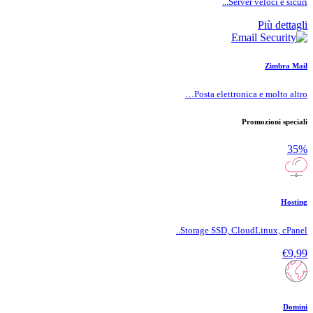
Server veloci e sicuri...
Più dettagli
Zimbra Mail
Posta elettronica e molto altro…
Promozioni speciali
35%
Hosting
Storage SSD, CloudLinux, cPanel..
€9,99
Domini