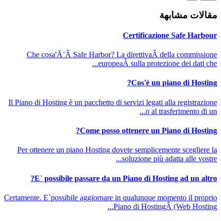
مقالات مشابهة
Certificazione Safe Harbour
Che cosa'Ã¨Â Safe Harbor? La direttivaÂ della commissione
europeaÂ sulla protezione dei dati che...
Cos'è un piano di Hosting?
Il Piano di Hosting è un pacchetto di servizi legati alla registrazione
o al trasferimento di un...
Come posso ottenere un Piano di Hosting?
Per ottenere un piano Hosting dovete semplicemente scegliere la
soluzione più adatta alle vostre...
E` possibile passare da un Piano di Hosting ad un altro?
Certamente. E`possibile aggiornare in qualunque momento il proprio
Piano di HostingÂ (Web Hosting...