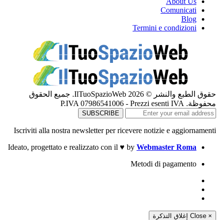
About Us
Comunicati
Blog
Termini e condizioni
حقوق الطبع والنشر © 2026 IlTuoSpazioWeb. جميع الحقوق
محفوظة. P.IVA 07986541006 - Prezzi esenti IVA
Iscriviti alla nostra newsletter per ricevere notizie e aggiornamenti
Ideato, progettato e realizzato con il
♥
by
Webmaster Roma
Metodi di pagamento
إغلاق التذكرة
Close
×