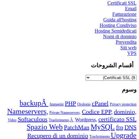
Certificati SSL
Email
Fatturazione
Guida all'hosting
Hosting Condiviso
Hosting Semidedicati
Nomi di dominio
Prevendita
Siti web
VPS
أقسام الشروحات
وسوم
backupÂ
PHP
cPanel
Immagini
Orologio
Privacy protection
Nameservers,
Codice EPP,
dominio,
Private Nameservers,
Softaculous
certificato SSL
Wordpress,
Video
Trasferimento,Â
Spazio Web
MySQL
PatchMan
ftp
DNS
Upgrade
Recupero di un dominio
Trasferimento