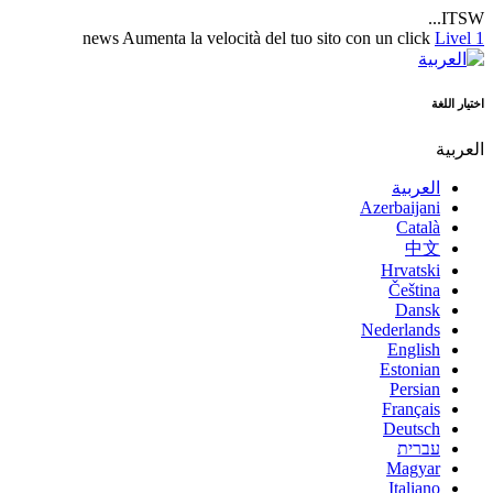
ITSW...
news
Aumenta la velocità del tuo sito con un click
Livel 1
اختيار اللغة
العربية
العربية
Azerbaijani
Català
中文
Hrvatski
Čeština
Dansk
Nederlands
English
Estonian
Persian
Français
Deutsch
עברית
Magyar
Italiano