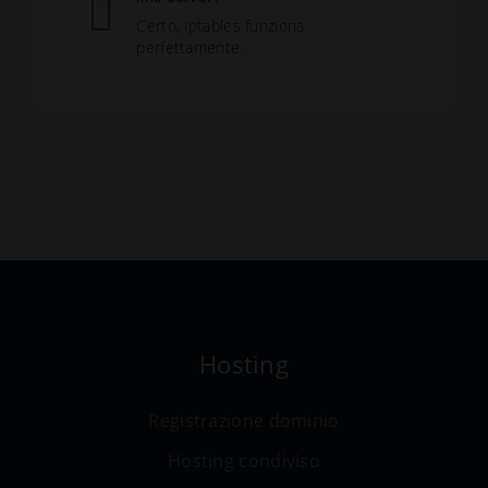
Certo, iptables funziona
perfettamente.
Hosting
Registrazione dominio
Hosting condiviso