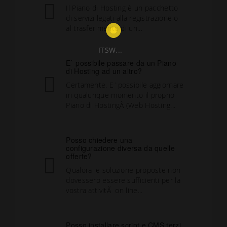
Il Piano di Hosting è un pacchetto
di servizi legati alla registrazione o
al trasferimento di un...
ITSW...
E` possibile passare da un Piano
di Hosting ad un altro?
Certamente. E`possibile aggiornare
in qualunque momento il proprio
Piano di HostingÂ (Web Hosting...
Posso chiedere una
configurazione diversa da quelle
offerte?
Qualora le soluzione proposte non
dovessero essere sufficienti per la
vostra attivitÃ on line...
Posso installare script e CMS terzi