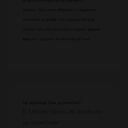
all'acquisto seguendo la procedura
guidata.
Dopo aver effettuato il pagamento
riceverete un
email
con le
password
e gli
indirizzi
per utilizzare subito il vostro
spazio
web
ed il pannello di controllo (
cPanel
).
Ця відповідь Вам допомогла?
1 Користувачі, які знайшли
це корисним