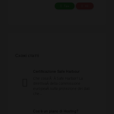
Так
Ні
Схожі статті
Certificazione Safe Harbour
Che cosa'Ã¨Â Safe Harbor? La
direttivaÂ della commissione
europeaÂ sulla protezione dei dati
che...
Cos'è un piano di Hosting?