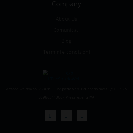
Company
About Us
Comunicati
Blog
Termini e condizioni
Авторське право © 2026 IlTuoSpazioWeb. Всі права захищені. P.IVA
07986541006 - Prezzi esenti IVA