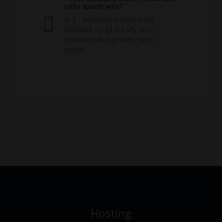
nello spazio web?
Si Ã¨ possibile installare ed
utilizzare script e CMS terzi,
commerciali o gratuiti, nello
spazio...
Hosting