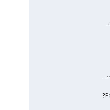
C
Cer
P