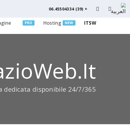
+ (39) 06.45504334
agine
Hosting
ITSW
PRO
NEW
azioWeb.it
 dedicata disponibile 24/7/365