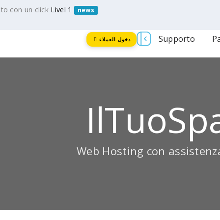
ito con un click
Livel 1
news
Supporto
P
دخول العملاء
IlTuoSp
Web Hosting con assistenza