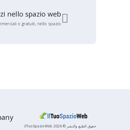
zi nello spazio web?
erciali o gratuiti, nello spazio...
pany
حقوق الطبع والنشر © 2026 IlTuoSpazioWeb.