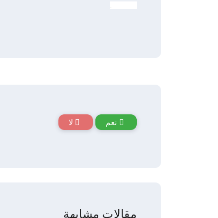
(
cPanel
).
نعم
لا
مقالات مشابهة