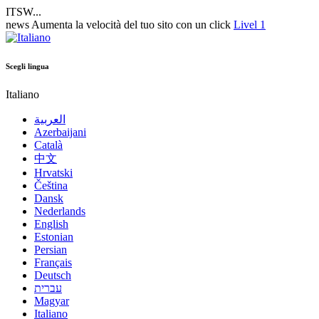
ITSW...
news
Aumenta la velocità del tuo sito con un click
Livel 1
Scegli lingua
Italiano
العربية
Azerbaijani
Català
中文
Hrvatski
Čeština
Dansk
Nederlands
English
Estonian
Persian
Français
Deutsch
עברית
Magyar
Italiano