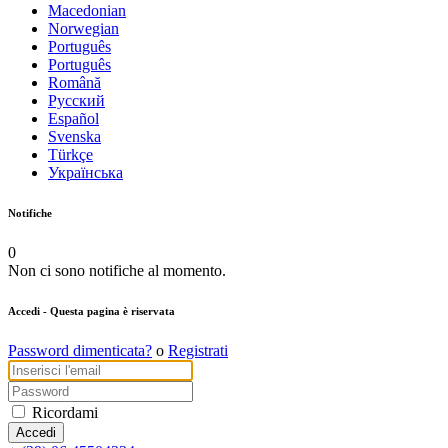
Macedonian
Norwegian
Português
Português
Română
Русский
Español
Svenska
Türkçe
Українська
Notifiche
0
Non ci sono notifiche al momento.
Accedi
- Questa pagina è riservata
Password dimenticata?
o
Registrati
Ricordami