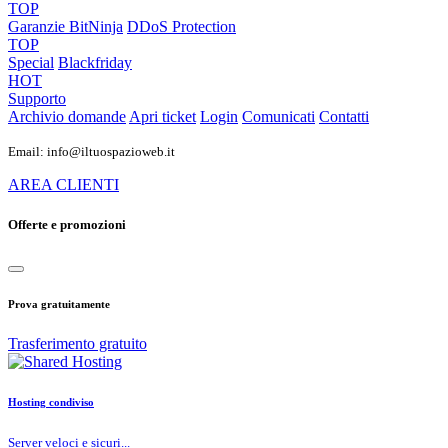
TOP
Garanzie
BitNinja
DDoS Protection
TOP
Special
Blackfriday
HOT
Supporto
Archivio domande
Apri ticket
Login
Comunicati
Contatti
Email: info@iltuospazioweb.it
AREA CLIENTI
Offerte e promozioni
Prova gratuitamente
Trasferimento gratuito
Hosting condiviso
Server veloci e sicuri...