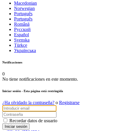
Macedonian
Norwegian
Português
Português
Română
Русский
Español
Svenska
Türkçe
Українська
Notificaciones
0
No tiene notificaciones en este momento.
Iniciar sesión
- Esta página está restringida
¿Ha olvidado la contraseña?
o
Registrarse
Recordar datos de usuario