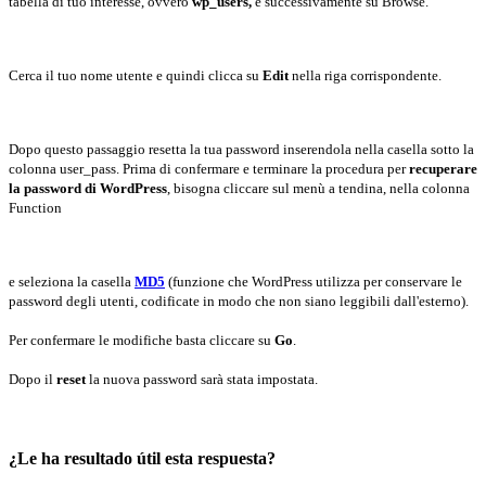
tabella di tuo interesse, ovvero
wp_users,
e successivamente su Browse.
Cerca il tuo nome utente e quindi clicca su
Edit
nella riga corrispondente.
Dopo questo passaggio resetta la tua password inserendola nella casella sotto la
colonna user_pass. Prima di confermare e terminare la procedura per
recuperare
la password di WordPress
, bisogna cliccare sul menù a tendina, nella colonna
Function
e seleziona la casella
MD5
(funzione che WordPress utilizza per conservare le
password degli utenti, codificate in modo che non siano leggibili dall'esterno).
Per confermare le modifiche basta cliccare su
Go
.
Dopo il
reset
la nuova password sarà stata impostata.
¿Le ha resultado útil esta respuesta?