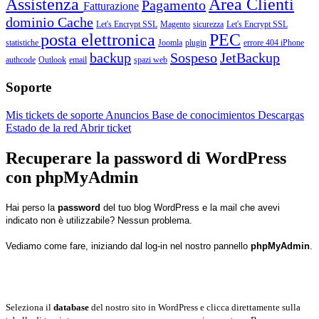
Assistenza
Area Clienti
Pagamento
Fatturazione
dominio
Cache
Let's Encrypt SSL
Magento
sicurezza
Let's Encrypt SSL
posta elettronica
PEC
statistiche
Joomla
plugin
errore 404
iPhone
backup
Sospeso
JetBackup
authcode
Outlook
email
spazi web
Soporte
Mis tickets de soporte
Anuncios
Base de conocimientos
Descargas
Estado de la red
Abrir ticket
Recuperare la password di WordPress
con phpMyAdmin
Hai perso la
password
del tuo blog WordPress e la mail che avevi
indicato non è utilizzabile? Nessun problema.
Vediamo come fare, iniziando dal log-in nel nostro pannello
phpMyAdmin
.
Seleziona il
database
del nostro sito in WordPress e clicca direttamente sulla