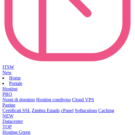
ITSW
New
Home
Portale
Hosting
PRO
Nomi di dominio
Hosting condiviso
Cloud VPS
Pagine
Certificati SSL
Zimbra Emails
cPanel
Softaculous
Caching
NEW
Datacenter
TOP
Hosting Green