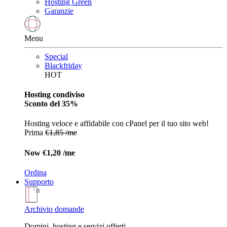
Hosting Green
Garanzie
Menu
Special
Blackfriday
HOT
Hosting condiviso
Sconto del 35%
Hosting veloce e affidabile con cPanel per il tuo sito web!
Prima
€1,85 /me
Now
€1,20 /me
Ordina
Supporto
Archivio domande
Domini, hosting e servizi offerti