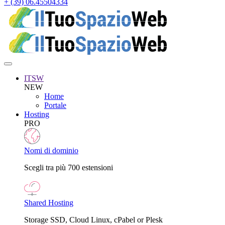
+ (39) 06.45504334
ITSW
NEW
Home
Portale
Hosting
PRO
Nomi di dominio
Scegli tra più 700 estensioni
Shared Hosting
Storage SSD, Cloud Linux, cPabel or Plesk