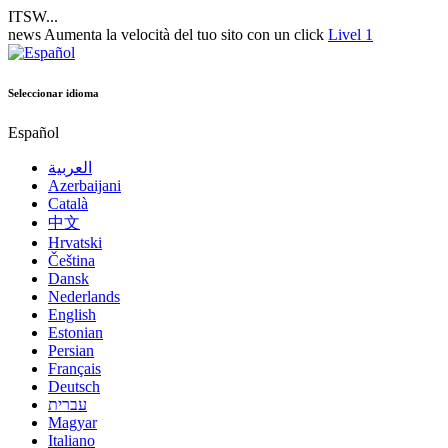
ITSW...
news
Aumenta la velocità del tuo sito con un click
Livel 1
Seleccionar idioma
Español
العربية
Azerbaijani
Català
中文
Hrvatski
Čeština
Dansk
Nederlands
English
Estonian
Persian
Français
Deutsch
עברית
Magyar
Italiano