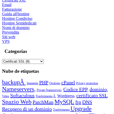
Certificati SSL
Email
Fatturazione
Guida all'hosting
Hosting Condiviso
Hosting Semidedicati
Nomi di dominio
Prevendita
Siti web
VPS
Categorías
Nube de etiquetas
backupÂ
PHP
cPanel
Immagini
Orologio
Privacy protection
Nameservers,
Codice EPP,
dominio,
Private Nameservers,
Softaculous
certificato SSL
Wordpress,
Video
Trasferimento,Â
Spazio Web
MySQL
PatchMan
ftp
DNS
Upgrade
Recupero di un dominio
Trasferimento