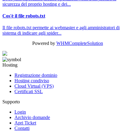
sicurezza del proprio hosting e dei...
Cos'è il file robots.txt
Il file robots.txt permette ai webmaster e agli amministratori di
sistema di indicare agli spider...
Powered by
WHMCompleteSolution
Hosting
Registrazione dominio
Hosting condiviso
Cloud Virtual (VPS)
Certificati SSL
Supporto
Login
Archivio domande
Apri Ticket
Contatti