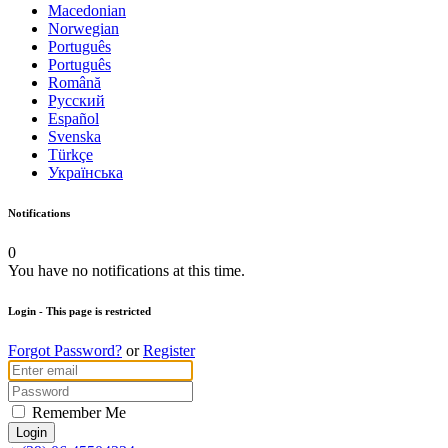
Macedonian
Norwegian
Português
Português
Română
Русский
Español
Svenska
Türkçe
Українська
Notifications
0
You have no notifications at this time.
Login
- This page is restricted
Forgot Password?
or
Register
Remember Me