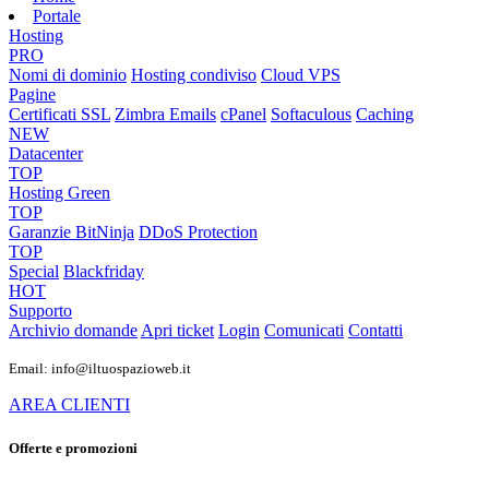
Portale
Hosting
PRO
Nomi di dominio
Hosting condiviso
Cloud VPS
Pagine
Certificati SSL
Zimbra Emails
cPanel
Softaculous
Caching
NEW
Datacenter
TOP
Hosting Green
TOP
Garanzie
BitNinja
DDoS Protection
TOP
Special
Blackfriday
HOT
Supporto
Archivio domande
Apri ticket
Login
Comunicati
Contatti
Email: info@iltuospazioweb.it
AREA CLIENTI
Offerte e promozioni