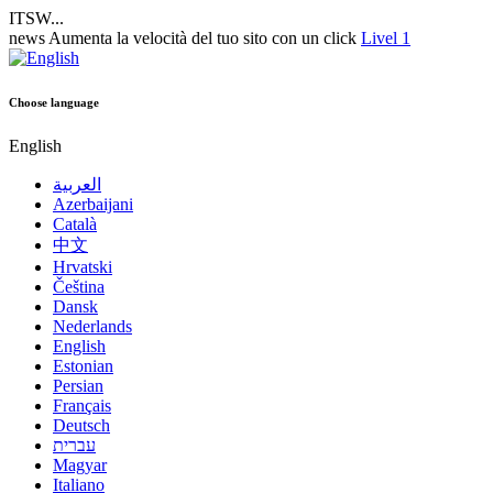
ITSW...
news
Aumenta la velocità del tuo sito con un click
Livel 1
Choose language
English
العربية
Azerbaijani
Català
中文
Hrvatski
Čeština
Dansk
Nederlands
English
Estonian
Persian
Français
Deutsch
עברית
Magyar
Italiano