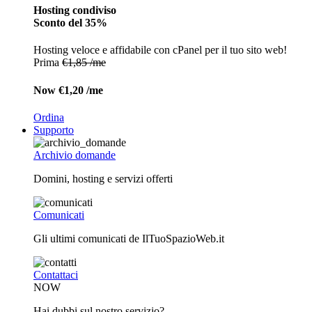
Hosting condiviso
Sconto del 35%
Hosting veloce e affidabile con cPanel per il tuo sito web!
Prima
€1,85 /me
Now
€1,20 /me
Ordina
Supporto
Archivio domande
Domini, hosting e servizi offerti
Comunicati
Gli ultimi comunicati de IlTuoSpazioWeb.it
Contattaci
NOW
Hai dubbi sul nostro servizio?