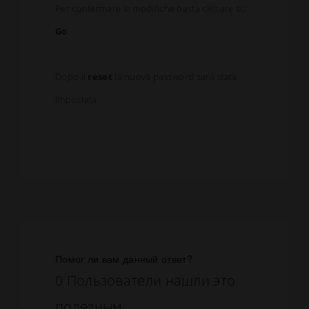
Per confermare le modifiche basta cliccare su
Go
.
Dopo il
reset
la nuova password sarà stata
impostata.
Помог ли вам данный ответ?
0 Пользователи нашли это
полезным