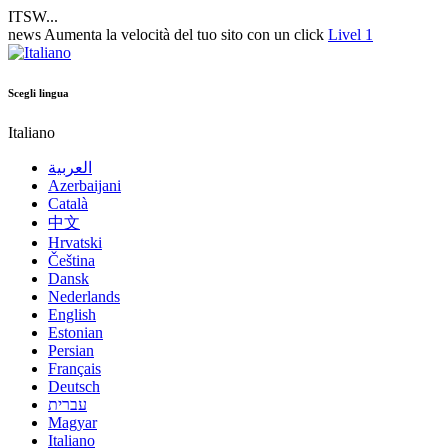
ITSW...
news
Aumenta la velocità del tuo sito con un click
Livel 1
Scegli lingua
Italiano
العربية
Azerbaijani
Català
中文
Hrvatski
Čeština
Dansk
Nederlands
English
Estonian
Persian
Français
Deutsch
עברית
Magyar
Italiano