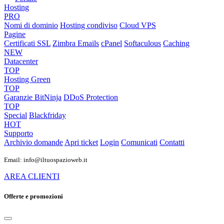
Hosting
PRO
Nomi di dominio
Hosting condiviso
Cloud VPS
Pagine
Certificati SSL
Zimbra Emails
cPanel
Softaculous
Caching
NEW
Datacenter
TOP
Hosting Green
TOP
Garanzie
BitNinja
DDoS Protection
TOP
Special
Blackfriday
HOT
Supporto
Archivio domande
Apri ticket
Login
Comunicati
Contatti
Email: info@iltuospazioweb.it
AREA CLIENTI
Offerte e promozioni