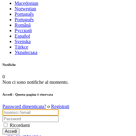
Macedonian
Norwegian
Português
Português
Română
Русский
Español
Svenska
Türkçe
Українська
Notifiche
0
Non ci sono notifiche al momento.
Accedi
- Questa pagina è riservata
Password dimenticata?
o
Registrati
Ricordami